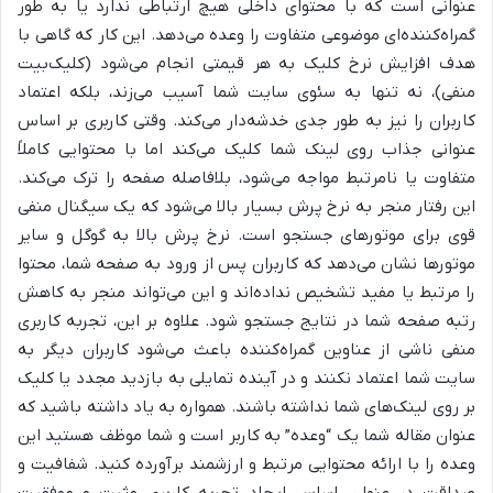
عنوانی است که با محتوای داخلی هیچ ارتباطی ندارد یا به طور
گمراه‌کننده‌ای موضوعی متفاوت را وعده می‌دهد. این کار که گاهی با
هدف افزایش نرخ کلیک به هر قیمتی انجام می‌شود (کلیک‌بیت
منفی)، نه تنها به سئوی سایت شما آسیب می‌زند، بلکه اعتماد
کاربران را نیز به طور جدی خدشه‌دار می‌کند. وقتی کاربری بر اساس
عنوانی جذاب روی لینک شما کلیک می‌کند اما با محتوایی کاملاً
متفاوت یا نامرتبط مواجه می‌شود، بلافاصله صفحه را ترک می‌کند.
این رفتار منجر به نرخ پرش بسیار بالا می‌شود که یک سیگنال منفی
قوی برای موتورهای جستجو است. نرخ پرش بالا به گوگل و سایر
موتورها نشان می‌دهد که کاربران پس از ورود به صفحه شما، محتوا
را مرتبط یا مفید تشخیص نداده‌اند و این می‌تواند منجر به کاهش
رتبه صفحه شما در نتایج جستجو شود. علاوه بر این، تجربه کاربری
منفی ناشی از عناوین گمراه‌کننده باعث می‌شود کاربران دیگر به
سایت شما اعتماد نکنند و در آینده تمایلی به بازدید مجدد یا کلیک
بر روی لینک‌های شما نداشته باشند. همواره به یاد داشته باشید که
عنوان مقاله شما یک “وعده” به کاربر است و شما موظف هستید این
وعده را با ارائه محتوایی مرتبط و ارزشمند برآورده کنید. شفافیت و
صداقت در عنوان، اساس ایجاد تجربه کاربری مثبت و موفقیت