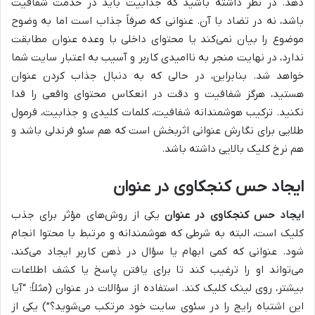
دهد. در نظر داشته باشید که جذابیت باید در خدمت شفافیت
باشد، نه در تضاد با آن. عنوانی که صرفاً جذاب است اما به وضوح
موضوع را بیان نمی‌کند یا محتوای داخلی با وعده عنوان مطابقت
ندارد، در نهایت منجر به ناامیدی کاربر و آسیب به اعتبار سایت شما
خواهد شد. بنابراین، در حالی که به دنبال جذاب کردن عنوان
هستید، هرگز شفافیت و دقت در انعکاس محتوای واقعی را فدا
نکنید. ترکیب هوشمندانه شفافیت، کلمات کلیدی و جذابیت، فرمول
طلایی برای نگارش عنوانی اثربخش است که هم سئو فرندلی باشد و
هم نرخ کلیک بالایی داشته باشد.
ایجاد حس کنجکاوی در عنوان
ایجاد حس کنجکاوی
در عنوان
یکی از روش‌های مؤثر برای جذب
کلیک است، البته به شرطی که هوشمندانه و مرتبط با محتوا انجام
شود. عنوانی که کمی ابهام یا سؤال در ذهن کاربر ایجاد می‌کند،
می‌تواند او را ترغیب کند تا برای یافتن پاسخ یا کشف اطلاعات
بیشتر، روی لینک کلیک کند. استفاده از سؤالات در عنوان (مثلاً: “آیا
این اشتباه رایج را در سئوی سایت خود مرتکب می‌شوید؟”) یکی از