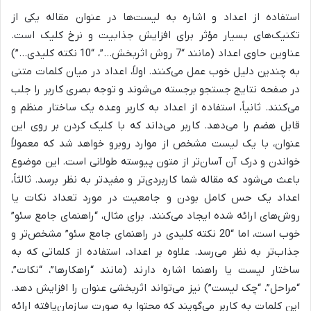
استفاده از اعداد و اشاره به لیست‌ها در عنوان مقاله یکی از
تکنیک‌های بسیار مؤثر برای افزایش جذابیت و نرخ کلیک است.
عناوین حاوی اعداد (مانند “7 روش اثربخش…”، “10 نکته کلیدی…”)
به چندین دلیل خوب عمل می‌کنند. اولاً، اعداد در میان کلمات متنی
در صفحه نتایج جستجو برجسته می‌شوند و توجه بصری کاربر را جلب
می‌کنند. ثانیاً، استفاده از اعداد به کاربر وعده یک ساختار منظم و
قابل هضم را می‌دهد. کاربر می‌داند که با کلیک کردن بر روی این
عنوان، با یک لیست مشخص از موارد روبرو خواهد شد که معمولاً
خواندن و درک آن آسان‌تر از متون پیوسته طولانی است. این موضوع
باعث می‌شود که مقاله شما کاربردی‌تر و مفیدتر به نظر برسد. ثالثاً،
اعداد یک حس کامل بودن و جامعیت در مورد تعداد نکات یا
روش‌های ارائه شده ایجاد می‌کنند. برای مثال، “راهنمای جامع سئو”
خوب است، اما “20 نکته کلیدی در راهنمای جامع سئو” مشخص‌تر و
جذاب‌تر به نظر می‌رسد. علاوه بر اعداد، استفاده از کلماتی که به
ساختار لیست یا راهنما اشاره دارند (مانند “راهکارها”، “نکات”،
“مراحل”، “چک لیست”) نیز می‌تواند اثربخشی عنوان را افزایش دهد.
این کلمات به کاربر می‌گویند که محتوا به صورت سازمان‌یافته ارائه