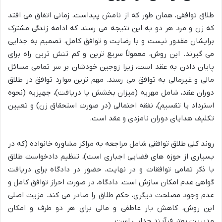
طلاق توافقی، همان طور که از نامش پیداست، زمانی اتفاق می افتد
که زن و مرد هر دو به این نتیجه می رسند که ادامه زندگی مشترک
برایشان مقدور نیست و با رضایت و توافق کامل، تصمیم به جدایی
می گیرند. این روش، معمولاً سریع ترین و کم تنش ترین راه برای
پایان دادن به عقد است، زیرا زوجین خودشان بر سر تمامی مسائل
مالی و غیرمالی به توافق می رسند. مهم ترین موارد توافق در طلاق
دوران عقد، شامل مهریه (میزان بخشش یا دریافت)، جهیزیه (نحوه
استرداد یا تقسیم)، نفقه احتمالی (در صورت استحقاق زن) و تعیین
تکلیف هدایای دوران نامزدی و عقد است.
روند کلی طلاق توافقی شامل مراجعه به مراکز مشاوره خانواده (که در
بسیاری از حوزه های قضایی اجباری است)، تنظیم دادخواست طلاق
با ذکر تمامی توافقات و در نهایت، حضور در دادگاه برای دریافت
گواهی عدم امکان سازش است. دادگاه، در صورت احراز توافق کامل و
عدم وجود مصلحت دیگری، حکم طلاق را صادر می کند. مزیت اصلی
این روش، کاهش بار عاطفی و مالی برای هر دو طرف و امکان
مدیریت بهتر فرآیند جدایی است.