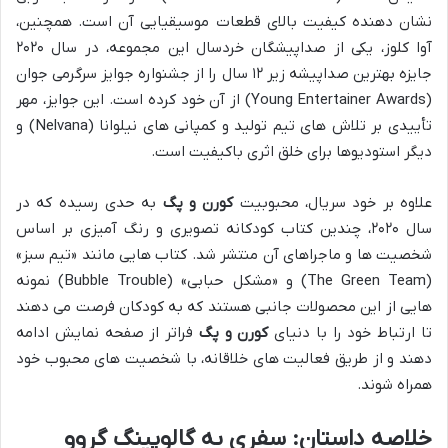
نشان دهنده کیفیت بالای قطعات موسیقیایی آن است. همچنین،
آوا کلوز، یکی از صداپیشگان خردسال این مجموعه، در سال ۲۰۲۰
جایزه بهترین صداپیشه زیر ۱۲ سال را از جشنواره جوایز سرگرمی جوان
(Young Entertainer Awards) از آن خود کرده است. این جوایز، مهر
تأییدی بر تلاش های تیم تولید و کمپانی های نیلوانا (Nelvana) و
دیگر استودیوها برای خلق اثری باکیفیت است.
علاوه بر خود سریال، محبوبیت
کورن و پگ
به حدی رسیده که در
سال ۲۰۲۰، چندین کتاب کودکانه تصویری و رنگ آمیزی بر اساس
شخصیت ها و ماجراهای آن منتشر شد. کتاب هایی مانند «تیم سبز»
(The Green Team) و «مشکل حبابی» (Bubble Trouble) نمونه
هایی از این محصولات جانبی هستند که به کودکان فرصت می دهند
تا ارتباط خود را با دنیای
کورن و پگ
فراتر از صفحه نمایش ادامه
دهند و از طریق فعالیت های خلاقانه، با شخصیت های محبوب خود
همراه شوند.
خلاصه داستان: سفری به گالوپینگ گروو