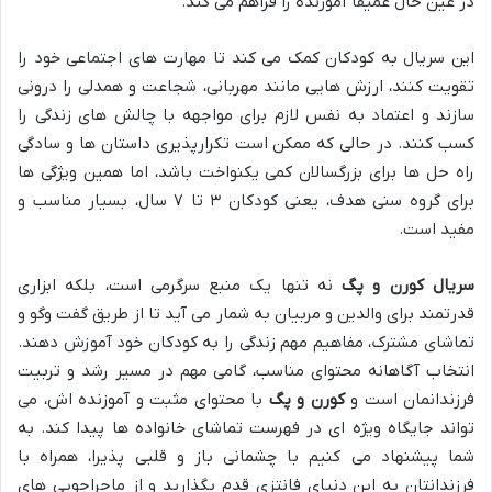
در عین حال عمیقاً آموزنده را فراهم می کند.
این سریال به کودکان کمک می کند تا مهارت های اجتماعی خود را
تقویت کنند، ارزش هایی مانند مهربانی، شجاعت و همدلی را درونی
سازند و اعتماد به نفس لازم برای مواجهه با چالش های زندگی را
کسب کنند. در حالی که ممکن است تکرارپذیری داستان ها و سادگی
راه حل ها برای بزرگسالان کمی یکنواخت باشد، اما همین ویژگی ها
برای گروه سنی هدف، یعنی کودکان ۳ تا ۷ سال، بسیار مناسب و
مفید است.
سریال کورن و پگ
نه تنها یک منبع سرگرمی است، بلکه ابزاری
قدرتمند برای والدین و مربیان به شمار می آید تا از طریق گفت وگو و
تماشای مشترک، مفاهیم مهم زندگی را به کودکان خود آموزش دهند.
انتخاب آگاهانه محتوای مناسب، گامی مهم در مسیر رشد و تربیت
فرزندانمان است و
کورن و پگ
با محتوای مثبت و آموزنده اش، می
تواند جایگاه ویژه ای در فهرست تماشای خانواده ها پیدا کند. به
شما پیشنهاد می کنیم با چشمانی باز و قلبی پذیرا، همراه با
فرزندانتان به این دنیای فانتزی قدم بگذارید و از ماجراجویی های