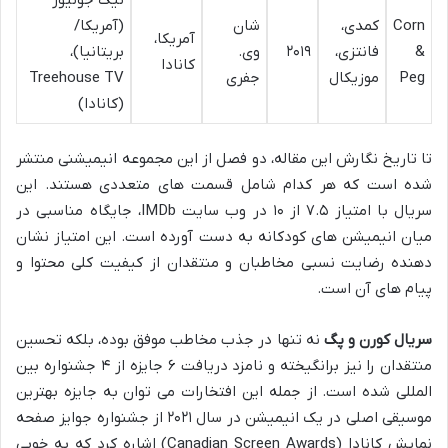
Corn
کمدی،
شان
(آمریکا/
آمریکا،
&
فانتزی،
۲۰۱۹
وی.
بریتانیا)،
کانادا
Peg
موزیکال
جفری
Treehouse TV
(کانادا)
تا تاریخ نگارش این مقاله، دو فصل از این مجموعه انیمیشنی منتشر
شده است که هر کدام شامل قسمت های متعددی هستند. این
سریال با امتیاز ۷.۵ از ۱۰ در وب سایت IMDb، جایگاه مناسبی در
میان انیمیشن های کودکانه به دست آورده است. این امتیاز نشان
دهنده رضایت نسبی مخاطبان و منتقدان از کیفیت کلی محتوا و
پیام های آن است.
سریال کورن و پگ
نه تنها در جذب مخاطب موفق بوده، بلکه تحسین
منتقدان را نیز برانگیخته و نامزد دریافت ۶ جایزه از ۴ جشنواره بین
المللی شده است. از جمله این افتخارات می توان به جایزه بهترین
موسیقی اصلی در یک انیمیشن در سال ۲۰۲۱ از جشنواره جوایز صفحه
نمایش کانادا (Canadian Screen Awards) اشاره کرد که به خوبی