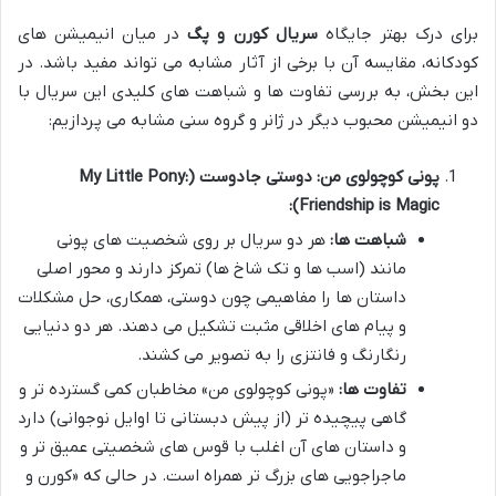
برای درک بهتر جایگاه
سریال کورن و پگ
در میان انیمیشن های
کودکانه، مقایسه آن با برخی از آثار مشابه می تواند مفید باشد. در
این بخش، به بررسی تفاوت ها و شباهت های کلیدی این سریال با
دو انیمیشن محبوب دیگر در ژانر و گروه سنی مشابه می پردازیم:
پونی کوچولوی من: دوستی جادوست (My Little Pony:
Friendship is Magic):
شباهت ها:
هر دو سریال بر روی شخصیت های پونی
مانند (اسب ها و تک شاخ ها) تمرکز دارند و محور اصلی
داستان ها را مفاهیمی چون دوستی، همکاری، حل مشکلات
و پیام های اخلاقی مثبت تشکیل می دهند. هر دو دنیایی
رنگارنگ و فانتزی را به تصویر می کشند.
تفاوت ها:
«پونی کوچولوی من» مخاطبان کمی گسترده تر و
گاهی پیچیده تر (از پیش دبستانی تا اوایل نوجوانی) دارد
و داستان های آن اغلب با قوس های شخصیتی عمیق تر و
ماجراجویی های بزرگ تر همراه است. در حالی که «کورن و