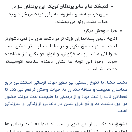
گنجشک ها و سایر پرندگان کوچک:
این پرندگان نیز در
میان درختچه ها و علفزارها به وفور دیده می شوند و به
حیات دشت رونق می بخشند.
حیات وحش دیگر:
اگرچه دیدن پستانداران بزرگ تر در دشت های باز کمی دشوارتر
است، اما در مناطق بکرتر و در ساعات خلوت تر، ممکن است
حیواناتی مانند روباه، خرگوش، و انواع جوندگان نیز مشاهده
شوند. وجود این گونه ها نشان دهنده سلامت اکوسیستم
دشت مشا است.
دشت مشا، با تنوع زیستی بی نظیر خود، فرصتی استثنایی برای
عکاسان طبیعت و علاقه مندان به حیات وحش فراهم می کند تا
لحظاتی ناب را ثبت کرده و از نزدیکی با طبیعت لذت ببرند. حضور
در این دشت، به واقع غرق شدن در دنیایی از زندگی و سرزندگی
است.
تشویق به عکاسی از این تنوع زیستی، نه تنها به ثبت زیبایی ها
کمک می کند، بلکه آگاهی عمومی را نسبت به حفظ و حراست از این