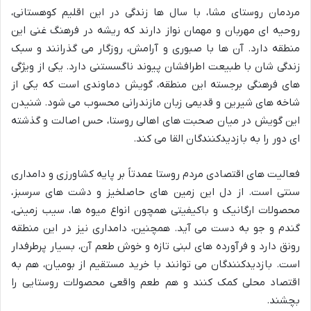
مردمان روستای مشا، با سال ها زندگی در این اقلیم کوهستانی،
روحیه ای مهربان و مهمان نواز دارند که ریشه در فرهنگ غنی این
منطقه دارد. آن ها با صبوری و آرامش، روزگار می گذرانند و سبک
زندگی شان با طبیعت اطرافشان پیوند ناگسستنی دارد. یکی از ویژگی
های فرهنگی برجسته این منطقه، گویش دماوندی است که یکی از
شاخه های شیرین و قدیمی زبان مازندرانی محسوب می شود. شنیدن
این گویش در میان صحبت های اهالی روستا، حس اصالت و گذشته
ای دور را به بازدیدکنندگان القا می کند.
فعالیت های اقتصادی مردم روستا عمدتاً بر پایه کشاورزی و دامداری
سنتی است. از دل این زمین های حاصلخیز و دشت های سرسبز،
محصولات ارگانیک و باکیفیتی همچون انواع میوه ها، سیب زمینی،
گندم و جو به دست می آید. همچنین، دامداری نیز در این منطقه
رونق دارد و فرآورده های لبنی تازه و خوش طعم آن، بسیار پرطرفدار
است. بازدیدکنندگان می توانند با خرید مستقیم از بومیان، هم به
اقتصاد محلی کمک کنند و هم طعم واقعی محصولات روستایی را
بچشند.