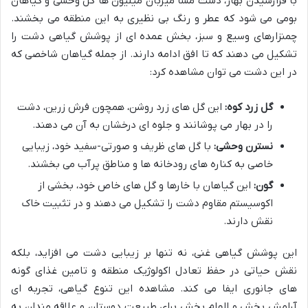
با فرارسیدن بهار، دشت مشا میزبان میلیون ها گل وحشی و گیاهان
بومی می شود که عطر و رنگ بی نظیری به این منطقه می بخشند.
چمنزارهای وسیع و سبز، بخش عمده ای از پوشش گیاهی دشت را
تشکیل می دهند که تا افق ادامه دارند. از جمله گیاهان شاخصی که
در این دشت می توان مشاهده کرد:
گل زرد کوه:
این گل های زرد روشن، همچون فرش زرین، دشت
را در بهار می پوشانند و جلوه ای درخشان به آن می دهند.
نسترن وحشی:
با گل های ظریف و صورتی-سفید خود، زیبایی
خاصی به کناره های رودخانه ها و مناطق پرآب می بخشند.
گون:
این گیاهان با خارها و گل های خاص خود، بخشی از
اکوسیستم مقاوم دشت را تشکیل می دهند و در تثبیت خاک
نقش دارند.
این پوشش گیاهی غنی، نه تنها بر زیبایی دشت می افزاید، بلکه
نقش حیاتی در حفظ تعادل اکولوژیک منطقه و تامین غذای گونه
های جانوری ایفا می کند. مشاهده این تنوع گیاهی، تجربه ای
آرامش بخش و الهام بخش برای طبیعت دوستان و علاقه مندان به