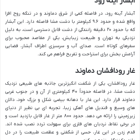
آبشار آینه رود
آبشار آینه رود، در فاصله کمی از شرق دماوند و در تنگه روح افزا
واقع شده و حدود ۹.۶ کیلومتر با دشت مشا فاصله دارد. این آبشار
که با حدود ۲۰ دقیقه رانندگی از دشت قابل دسترسی است، به دلیل
نزدیکی به تهران و طبیعت زیبایش، یکی از مقاصد محبوب برای
سفرهای کوتاه است. صدای آب و سرسبزی اطراف آبشار، فضایی
آرامش بخش برای استراحت و تفریح فراهم می کند.
غار رودافشان دماوند
غار رودافشان، یکی از شگفت انگیزترین جاذبه های طبیعی نزدیک
دشت مشا، در فاصله حدوداً ۴۰ کیلومتری از آن و در جنوب غربی
دماوند قرار دارد. این غار با دهانه بیضی شکل و بزرگ خود، دالان
های وسیع و قندیل های آهکی زیبا، تجربه ای بی نظیر از دنیای
زیرزمینی را ارائه می دهد. حدود ۸۰۰ متر از غار قابل بازدید است و
در برخی نقاط، نردبان های فلزی برای سهولت تردد نصب شده اند.
قدم زدن در این غار، حسی از شگفتی و عظمت طبیعت را در دل