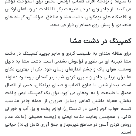
با سلیقه و بودجه افراد، فضایی آرامش بخش برای استراحت فراهم
می کنند. از چادر زدن در دل طبیعت بکر تا اقامت در ویلاهای لوکس
و اقامتگاه های بومگردی، دشت مشا و مناطق اطراف آن، گزینه های
متعددی را پیش روی مسافران قرار می دهد.
کمپینگ در دشت مشا
برای علاقه مندان به طبیعت گردی و ماجراجویی، کمپینگ در دشت
مشا تجربه ای بی نظیر و فراموش نشدنی است. دشت مشا به دلیل
وسعت، هوای پاک و چشم اندازهای زیبای خود، یکی از بهترین مکان
ها برای برپایی چادر و سپری کردن شب زیر آسمان پرستاره دماوند
است. بیدار شدن با طلوع آفتاب و صدای پرندگان، حسی از اتصال
عمیق با طبیعت را به ارمغان می آورد. برای یک کمپینگ ایمن و لذت
بخش، همراه داشتن تمامی وسایل ضروری از جمله چادر مناسب،
کیسه خواب گرم (حتی در تابستان)، لوازم پخت و پز، آب و خوراکی
کافی، و همچنین رعایت نکات ایمنی و زیست محیطی (مانند عدم
روشن کردن آتش در مناطق غیرمجاز و جمع آوری کامل زباله) حیاتی
است.