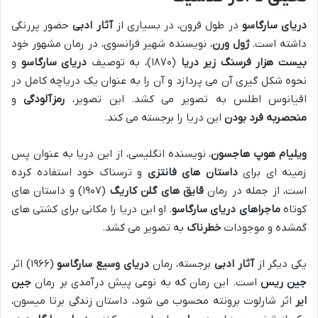
دریای سارگاسو
در طول قرون، در بسیاری از
آثار ادبی
حضور پررنگی
داشته است.
ژول ورن
، نویسنده شهیر فرانسوی، در رمان مشهور خود
بیست هزار فرسنگ زیر دریا
(۱۸۷۰)، به توصیف
دریای سارگاسو
و
نحوه شکل گیری آن می پردازد و آن را به عنوان یک دریاچه کامل در
اقیانوس اطلس به تصویر می کشد. این تصویر،
رمزآلودگی
و
منحصربه فرد بودن
این دریا را برجسته می کند.
ویلیام هوپ هاجسون
، نویسنده انگلیسی، از این دریا به عنوان پس
زمینه ای برای
داستان های فانتزی
و ترسناک خود استفاده کرده
است، از جمله در رمان
قایق های گلن کاریگ
(۱۹۰۷) و داستان های
کوتاه
ماجراهای دریای سارگاسو
. او این دریا را مکانی برای کشتی های
گمشده و موجودات
خطرناک
به تصویر می کشد.
یکی دیگر از
آثار ادبی
برجسته، رمان
دریای وسیع سارگاسو
(۱۹۶۶) اثر
جین ریس
است. این رمان که به نوعی پیش درآمدی بر رمان
جین
ایر
اثر شارلوت برونته محسوب می شود، داستان زندگی برتا میسون،