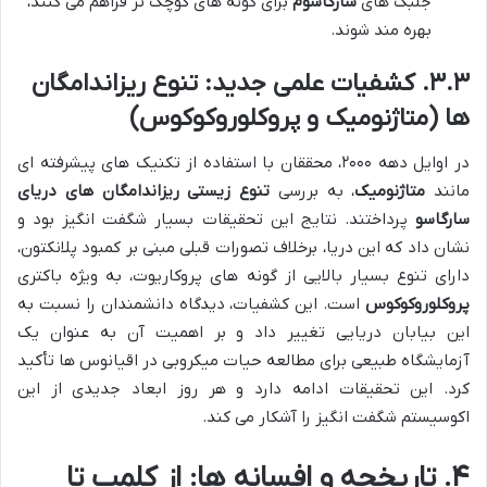
جلبک های
سارگاسوم
برای گونه های کوچک تر فراهم می کنند،
بهره مند شوند.
۳.۳. کشفیات علمی جدید: تنوع ریزاندامگان
ها (متاژنومیک و پروکلوروکوکوس)
در اوایل دهه ۲۰۰۰، محققان با استفاده از تکنیک های پیشرفته ای
مانند
متاژنومیک
، به بررسی
تنوع زیستی ریزاندامگان های
دریای
سارگاسو
پرداختند. نتایج این تحقیقات بسیار شگفت انگیز بود و
نشان داد که این دریا، برخلاف تصورات قبلی مبنی بر کمبود پلانکتون،
دارای تنوع بسیار بالایی از گونه های پروکاریوت، به ویژه باکتری
پروکلوروکوکوس
است. این کشفیات، دیدگاه دانشمندان را نسبت به
این بیابان دریایی تغییر داد و بر اهمیت آن به عنوان یک
آزمایشگاه طبیعی برای مطالعه حیات میکروبی در اقیانوس ها تأکید
کرد. این تحقیقات ادامه دارد و هر روز ابعاد جدیدی از این
اکوسیستم شگفت انگیز را آشکار می کند.
۴. تاریخچه و افسانه ها: از کلمب تا