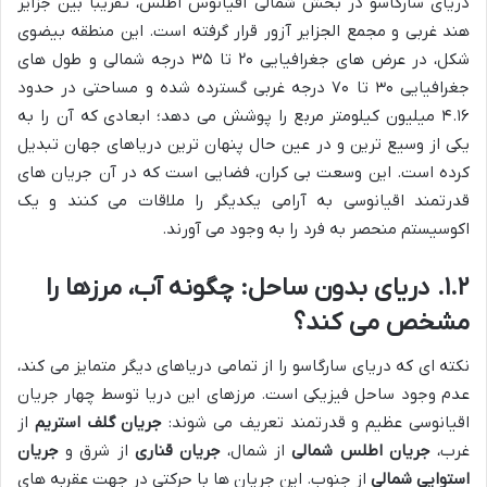
دریای سارگاسو در بخش شمالی اقیانوس اطلس، تقریباً بین جزایر
هند غربی و مجمع الجزایر آزور قرار گرفته است. این منطقه بیضوی
شکل، در عرض های جغرافیایی ۲۰ تا ۳۵ درجه شمالی و طول های
جغرافیایی ۳۰ تا ۷۰ درجه غربی گسترده شده و مساحتی در حدود
۴.۱۶ میلیون کیلومتر مربع را پوشش می دهد؛ ابعادی که آن را به
یکی از وسیع ترین و در عین حال پنهان ترین دریاهای جهان تبدیل
کرده است. این وسعت بی کران، فضایی است که در آن جریان های
قدرتمند اقیانوسی به آرامی یکدیگر را ملاقات می کنند و یک
اکوسیستم منحصر به فرد را به وجود می آورند.
۱.۲. دریای بدون ساحل: چگونه آب، مرزها را
مشخص می کند؟
نکته ای که دریای سارگاسو را از تمامی دریاهای دیگر متمایز می کند،
عدم وجود ساحل فیزیکی است. مرزهای این دریا توسط چهار جریان
اقیانوسی عظیم و قدرتمند تعریف می شوند:
جریان گلف استریم
از
غرب،
جریان اطلس شمالی
از شمال،
جریان قناری
از شرق و
جریان
استوایی شمالی
از جنوب. این جریان ها با حرکتی در جهت عقربه های