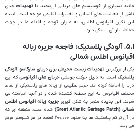
مانند بسیاری از اکوسیستم های دریایی ارزشمند، با
تهدیدات
جدی
ناشی از فعالیت های انسانی و تغییرات اقلیمی مواجه است. آینده
این نگین اقیانوس اطلس، به میزان توجه و اقدام ما در جهت
حفاظت از آن بستگی دارد.
۵.۱. آلودگی پلاستیک: فاجعه جزیره زباله
اقیانوس اطلس شمالی
یکی از بزرگترین
تهدیدات زیست محیطی
برای
دریای سارگاسو
،
آلودگی
پلاستیک
است. به دلیل حرکت چرخشی
جریان های اقیانوسی
که این
دریا را احاطه کرده اند، حجم عظیمی از زباله های پلاستیکی از نقاط
مختلف اقیانوس به این منطقه کشیده شده و در آنجا انباشته می
شوند. این پدیده منجر به شکل گیری
جزیره زباله اقیانوس اطلس
شمالی (Great Atlantic Garbage Patch)
شده است، منطقه ای که
در آن تراکم پلاستیک ها به حدود ۲۰۰,۰۰۰ قطعه در هر کیلومتر مربع
می رسد.