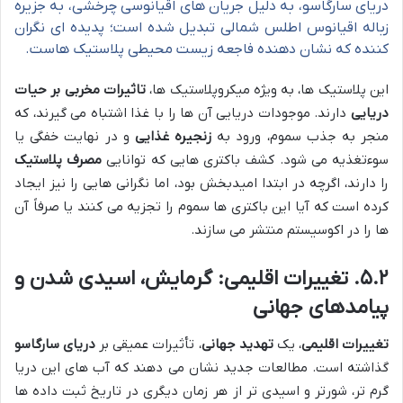
دریای سارگاسو، به دلیل جریان های اقیانوسی چرخشی، به جزیره
زباله اقیانوس اطلس شمالی تبدیل شده است؛ پدیده ای نگران
کننده که نشان دهنده فاجعه زیست محیطی پلاستیک هاست.
این پلاستیک ها، به ویژه میکروپلاستیک ها،
تاثیرات مخربی بر حیات
دریایی
دارند. موجودات دریایی آن ها را با غذا اشتباه می گیرند، که
منجر به جذب سموم، ورود به
زنجیره غذایی
و در نهایت خفگی یا
سوءتغذیه می شود. کشف باکتری هایی که توانایی
مصرف پلاستیک
را دارند، اگرچه در ابتدا امیدبخش بود، اما نگرانی هایی را نیز ایجاد
کرده است که آیا این باکتری ها سموم را تجزیه می کنند یا صرفاً آن
ها را در اکوسیستم منتشر می سازند.
۵.۲. تغییرات اقلیمی: گرمایش، اسیدی شدن و
پیامدهای جهانی
تغییرات اقلیمی
، یک
تهدید جهانی
، تأثیرات عمیقی بر
دریای سارگاسو
گذاشته است. مطالعات جدید نشان می دهند که آب های این دریا
گرم تر، شورتر و اسیدی تر از هر زمان دیگری در تاریخ ثبت داده ها