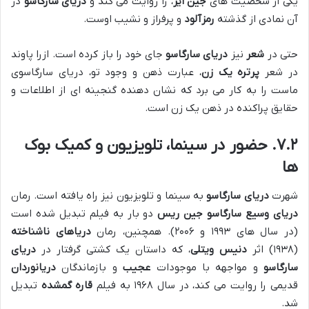
یکی از شخصیت های
جین ایر
، را روایت می کند و
دریای سارگاسو
در
آن نمادی از گذشته
رمزآلود
و پرفراز و نشیب اوست.
حتی در
شعر
نیز
دریای سارگاسو
جای خود را باز کرده است. ازرا پاوند
در شعر
پرتره یک زن
، عبارت ذهن و وجود تو، دریای سارگاسوی
ماست را به کار می برد که نشان دهنده گنجینه ای از اطلاعات و
حقایق پراکنده در ذهن یک زن است.
۷.۲. حضور در سینما، تلویزیون و کمیک بوک
ها
شهرت
دریای سارگاسو
به سینما و تلویزیون نیز راه یافته است. رمان
دریای وسیع سارگاسو
جین ریس
دو بار به فیلم تبدیل شده است
(در سال های ۱۹۹۳ و ۲۰۰۶). همچنین، رمان
دریاهای ناشناخته
(۱۹۳۸) اثر
دنیس ویتلی
، که داستان یک کشتی گرفتار در
دریای
سارگاسو
و مواجهه با موجودات
عجیب
و بازماندگان
دریانوردان
قدیمی را روایت می کند، در سال ۱۹۶۸ به فیلم
قاره گمشده
تبدیل
شد.