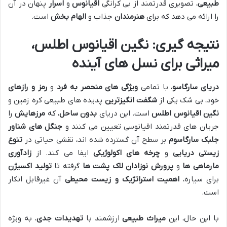
طبیعی
، تصویری قدرتمند از بی کرانگی
اقیانوس
و
اسرار
پنهان در آن
را ارائه می دهد که برای
هنرمندان
جذاب و
الهام بخش
است.
نتیجه گیری: نگین اقیانوس اطلس،
میراثی برای نسل های آینده
دریای سارگاسو
، با تمامی
ویژگی های منحصر به فرد
و
رمز و رازهای
خود، بی شک یکی از
شگفت انگیزترین
پدیده های طبیعی کره زمین و
نگین اقیانوس اطلس
است. این دریای
بدون ساحل
، که
مرزهایش
را
جریان های قدرتمند اقیانوسی تعیین می کنند و
جنگل های شناور
جلبک سارگاسوم
بر سطح آن گسترده شده اند، نقشی حیاتی در
تنوع
زیستی دریایی
و
چرخه های اکولوژیکی
ایفا می کند. از
زادآوری
مارماهی ها
و
پرورش نوزادان لاک پشت ها
گرفته تا
تولید اکسیژن
برای سیاره،
اهمیت استراتژیک و زیست محیطی
آن غیرقابل انکار
است.
با این حال، این
میراث طبیعی
ارزشمند با
تهدیدات جدی
، به ویژه