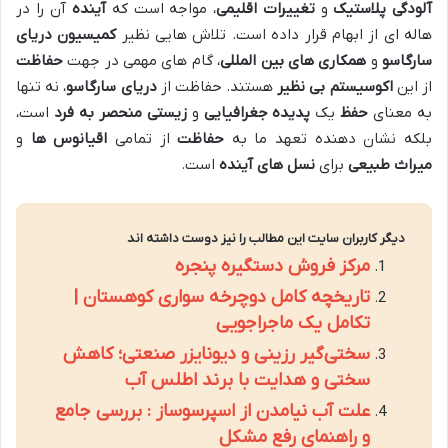
آلودگی پلاستیک
و
تغییرات اقلیمی
، مواجه است که
آینده
آن را در
هاله ای از ابهام قرار داده است. تلاش هایی نظیر
کمیسیون دریای
سارگاسو
و
همکاری های بین المللی
، گام های مهمی در جهت
حفاظت
از این
اکوسیستم بی نظیر
هستند. حفاظت از
دریای سارگاسو
، نه تنها
به معنای
حفظ
یک
پدیده جغرافیایی
و
زیستی
منحصر به فرد
است،
بلکه نشان دهنده تعهد ما به
حفاظت
از تمامی
اقیانوس ها
و
میراث طبیعی
برای
نسل های آینده
است.
دیگر کاربران سایت این مطالب را نیز دوست داشته اند
مرکز فروش دستگیره پنجره
تاریخچه کامل دوچرخه سواری کوهستان |
تکامل یک ماجراجویی
سختی‌گیر رزینی و دیونایزر صنعتی؛ کاهش
سختی و هدایت با برند اطلس آب
علت آب نیامدن از اسپرسوساز : بررسی جامع
و راهنمای رفع مشکل