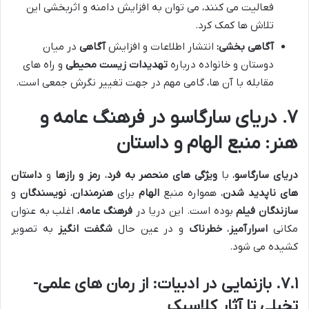
فعالیت می کنند، می توان به افزایش دامنه و اثربخشی این
تلاش ها کمک کرد.
آگاهی بخشی:
انتشار اطلاعات و افزایش
آگاهی
در میان
دوستان و خانواده درباره
تهدیدات زیست محیطی
و راه های
مقابله با آن ها، گامی مهم در جهت تغییر نگرش جمعی است.
۷. دریای سارگاسو در فرهنگ عامه و
هنر: منبع الهام و داستان
دریای سارگاسو
، با
ویژگی های منحصر به فرد
،
رمز و رازها
و
داستان
های ناپدید شدن
، همواره منبع
الهام
برای
هنرمندان
،
نویسندگان
و
سازندگان فیلم
بوده است. این دریا در
فرهنگ عامه
، اغلب به عنوان
مکانی
اسرارآمیز
،
خطرناک
و در عین حال
شگفت انگیز
به تصویر
کشیده می شود.
۷.۱. بازنمایی در ادبیات: از رمان های علمی-
تخیلی تا آثار کلاسیک