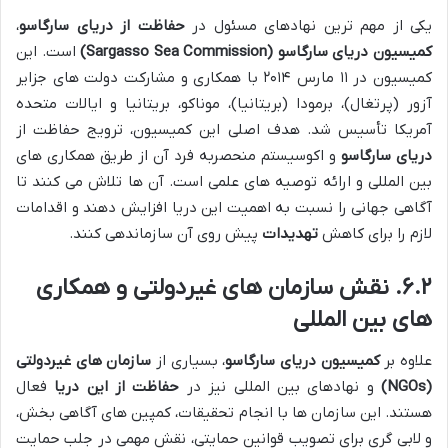
یکی از مهم ترین نهادهای مسئول در
حفاظت از دریای سارگاسو
،
کمیسیون دریای سارگاسو (Sargasso Sea Commission)
است. این
کمیسیون در ۱۱ مارس ۲۰۱۴ با همکاری و مشارکت دولت های جزایر
آزور (پرتغال)، برمودا (بریتانیا)، موناکو، بریتانیا و ایالات متحده
آمریکا تأسیس شد. هدف اصلی این کمیسیون، ترویج حفاظت از
دریای سارگاسو
و اکوسیستم منحصربه فرد آن از طریق همکاری های
بین المللی و ارائه توصیه های علمی است. آن ها تلاش می کنند تا
آگاهی جهانی را نسبت به اهمیت این دریا افزایش دهند و اقدامات
لازم را برای کاهش
تهدیدات
پیش روی آن سازماندهی کنند.
۶.۲. نقش سازمان های غیردولتی و همکاری
های بین المللی
علاوه بر
کمیسیون دریای سارگاسو
، بسیاری از
سازمان های غیردولتی
(NGOs)
و نهادهای بین المللی نیز در
حفاظت از این دریا
فعال
هستند. این سازمان ها با انجام تحقیقات، کمپین های آگاهی بخش،
و لابی گری برای تصویب قوانین حمایتی، نقش مهمی در جلب حمایت