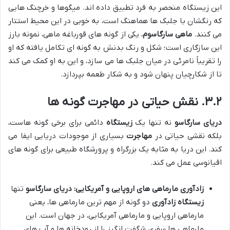
این زیستگاه منحصر به فرد تطبیق داده اند. میگوها و خرچنگ هایی
که رنگشان با جلبک ها هماهنگ است، به خوبی در این محیط استتار
می کنند.
ماهی سارگاسوم
، یکی از گونه های قورباغه ماهی، نمونه بارز
این سازگاری است؛ شکل و رنگ بدنش به گونه ای تکامل یافته که او
را تقریباً نامرئی در میان جلبک ها می سازد، و این به او کمک می کند
تا از شکارچیان پنهان شود و به شکار طعمه بپردازد.
۳.۲. نقش حیاتی در مهاجرت گونه ها
دریای سارگاسو
نه تنها یک
زیستگاه
دائمی برای برخی گونه هاست،
بلکه نقشی حیاتی در
مهاجرت
بسیاری از موجودات دریایی ایفا می
کند. این دریا به مثابه یک بزرگراه و پرورشگاه طبیعی برای گونه های
اقیانوسی عمل می کند.
زادآوری مارماهی های اروپایی و آمریکایی:
دریای سارگاسو
تنها
زیستگاه زادآوری
دو گونه از مهم ترین مارماهی ها، یعنی
مارماهی اروپایی و مارماهی آمریکایی، در جهان است. این
مارماهی ها سفری شگفت انگیز را از رودخانه ها و آب های