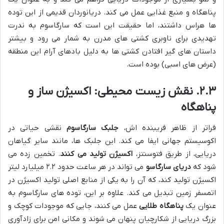
پناهگاه و منبع غذایی عمل می کند. دریانوردان قدیمی از این توده
ها هراس داشتند، اما حقیقت این است که سارگاسوم به ندرت
تهدیدی برای ناوبری کشتی های مدرن به شمار می رود و بیشتر
داستان های گیر افتادن کشتی ها به دلیل بادهای آرام این منطقه
(عرض های اسبی) بوده است.
۲.۳. نقش زیست محیطی: اکسیژن ساز و
پناهگاه
فراتر از ظاهر فریبنده اش،
جلبک سارگاسوم
نقشی حیاتی در
اکوسیستم جهانی ایفا می کند. این جلبک ها، مانند سایر گیاهان
دریایی، از طریق فتوسنتز،
اکسیژن تولید می کنند
. تخمین زده می
شود که
دریای سارگاسو
می تواند در هر ساعت حدود ۲.۲ میلیارد لیتر
اکسیژن تولید کند، که آن را به یکی از منابع اصلی تولید اکسیژن در
اتمسفر زمین تبدیل می کند. علاوه بر این، توده های سارگاسوم به
عنوان یک
پناهگاه طلایی
عمل می کنند، جایی که موجودات کوچک و
بزرگ دریایی از شکارچیان پنهان می شوند و مکانی امن برای زادآوری