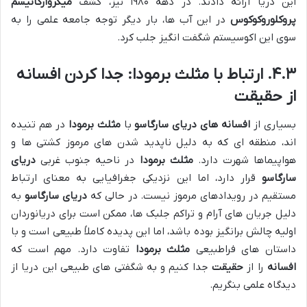
این دریا ارائه دادند. در دهه ۱۹۸۰ نیز، کشف
میکروارگانیسم
پروکلوروکوکوس
در این آب ها، بار دیگر توجه جامعه علمی را به
سوی این اکوسیستم شگفت انگیز جلب کرد.
۴.۳. ارتباط با مثلث برمودا: جدا کردن افسانه
از حقیقت
بسیاری از
افسانه های دریای سارگاسو
با
مثلث برمودا
در هم تنیده
اند، منطقه ای که به دلیل ناپدید شدن های مرموز کشتی ها و
هواپیماها شهرت دارد.
مثلث برمودا
در ناحیه جنوب غربی
دریای
سارگاسو
قرار دارد، اما این نزدیکی جغرافیایی به معنای ارتباط
مستقیم در رویدادهای مرموز نیست. در حالی که
دریای سارگاسو
به
دلیل جریان های آرام و تراکم جلبک ها، ممکن است برای دریانوردان
اولیه چالش برانگیز بوده باشد، اما این پدیده کاملاً طبیعی است و با
داستان های فراطبیعی
مثلث برمودا
تفاوت دارد. مهم است که
افسانه
را از
حقیقت
جدا کنیم و به شگفتی های طبیعی این دریا از
دیدگاه علمی بنگریم.