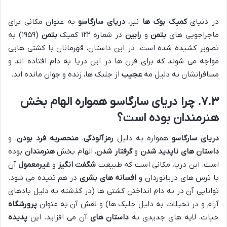
در دنیای
کمیک بوک ها
نیز،
دریای سارگاسو
به عنوان مکانی برای
ماجراجویی های
بتمن
و
رابین
در شماره ۱۲۲ کمیک
بتمن
(۱۹۵۹) به
تصویر کشیده شده است. در این داستان، قهرمانان با کشتی هایی
مواجه می شوند که برای قرن ها در این دریا به دام افتاده اند و
مسافرانشان به دلیل مه
عجیب
از جلبک ها، زنده و جوان مانده اند.
۷.۳. چرا دریای سارگاسو همواره الهام بخش
هنرمندان بوده است؟
دریای سارگاسو
همواره به دلیل
رمزآلودگی
،
منحصربه فرد بودن
، و
داستان های ناپدید شدن
و
گرفتار شدن
، الهام بخش
هنرمندان
بوده
است. این دریا، مکانی است که طبیعت
شگفت انگیز
و
غیرمعمول
آن
با ترس های دریانوردان و
افسانه های بشری
در هم تنیده می شود.
توانایی آن در به دام انداختن کشتی ها (در گذشته به دلیل بادهای
آرام و در تخیلات به دلیل جلبک ها) و نقش آن به عنوان
پرورشگاه
حیات، لایه های جدیدی به
داستان های
آن می افزاید. این
پدیده