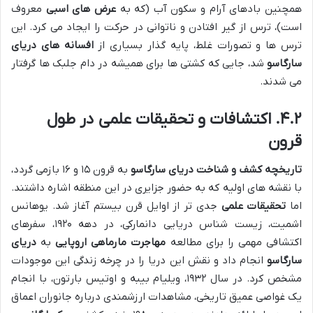
همچنین بادهای آرام و سکون آب (که به
عرض های اسبی
معروف
است)، ترس از گیر افتادن و ناتوانی در حرکت را ایجاد می کرد. این
ترس ها و تصورات غلط، پایه گذار بسیاری از
افسانه های دریای
سارگاسو
شد، جایی که کشتی ها برای همیشه در دام جلبک ها گرفتار
می شدند.
۴.۲. اکتشافات و تحقیقات علمی در طول
قرون
تاریخچه کشف و شناخت دریای سارگاسو
به قرون ۱۵ و ۱۶ بازمی گردد،
با نقشه های اولیه که به حضور جزایری در این منطقه اشاره داشتند.
اما
تحقیقات علمی
جدی تر از اوایل قرن بیستم آغاز شد. یوهانس
اشمیت، زیست شناس دریایی دانمارکی، در دهه ۱۹۲۰، سفرهای
اکتشافی مهمی را برای مطالعه
مهاجرت مارماهی اروپایی
به
دریای
سارگاسو
انجام داد و نقش این دریا را در چرخه زندگی این موجودات
مشخص کرد. در سال ۱۹۳۲، ویلیام بیبه و اوتیس بارتون، با انجام
یک غواصی عمیق تاریخی، مشاهدات ارزشمندی درباره جانوران اعماق