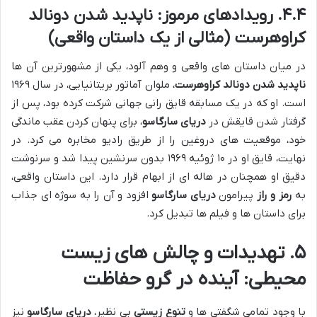
۴.۴. رویدادهای مرموز: ناپدید شدن دونالد
کراوهرست (مثالی از یک داستان واقعی)
در میان داستان های واقعی و وهم آلود، یکی از مشهورترین آن ها
ناپدید شدن دونالد کراوهرست
، ملوان آماتور بریتانیایی، در سال ۱۹۶۹
است. او که در یک مسابقه قایق رانی جهانی شرکت کرده بود، پس از
گرفتار شدن قایقش در
دریای سارگاسو
، برای پنهان کردن عقب ماندگی
خود، موقعیت های دروغین را از طریق رادیو مخابره می کرد. در
نهایت، قایق او در ۱۰ ژوئیه ۱۹۶۹ بدون سرنشین پیدا شد و سرنوشت
دقیق او همچنان در هاله ای از ابهام قرار دارد. این داستان واقعی،
به
رمز و راز
پیرامون
دریای سارگاسو
افزود و آن را به سوژه ای جذاب
برای داستان ها و فیلم ها تبدیل کرد.
۵. تهدیدات و چالش های زیست
محیطی: آینده در گرو حفاظت
با وجود تمامی شگفتی ها و
تنوع زیستی
بی نظیر،
دریای سارگاسو
نیز