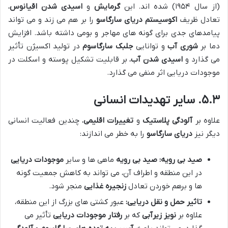
(از سال ۱۹۵۴) شده اند. این
گرمایش
و
اسیدی شدن اقیانوس
،
تعادل ظریف
اکوسیستم دریای سارگاسو
را بر هم می زند و می تواند
پیامدهای جدی برای گونه های مهاجر و بومی داشته باشد. افزایش
دما بر
شوری آب
و توانایی
جلبک سارگاسوم
در تولید اکسیژن تأثیر
می گذارد و
اسیدی شدن آب
، بر قابلیت تشکیل پوسته و اسکلت در
موجودات دریایی اثر منفی می گذارد.
۵.۳. سایر تهدیدات انسانی
علاوه بر
آلودگی پلاستیک
و
تغییرات اقلیمی
، چندین فعالیت انسانی
دیگر نیز
دریای سارگاسو
را به خطر می اندازند:
صید بی رویه:
صید بی رویه
ماهی ها و سایر
موجودات دریایی
در این منطقه و اطراف آن، می تواند به کاهش جمعیت گونه
ها و برهم خوردن تعادل
زنجیره غذایی
منجر شود.
تاثیر حمل و نقل دریایی:
عبور کشتی های بزرگ از این منطقه،
علاوه بر
نویز زیرآبی
که بر
رفتار موجودات دریایی
تأثیر می