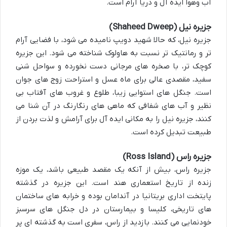
آب وهوا ایده آل و دریا آرام است.
جزیره نیل (Shaheed Dweep)
جزیره نیل، که حالا شهید دویپ نامیده می شود، با فضایی آرام
تر و رمانتیک تر نسبت به هاولوک شناخته می شود. این جزیره
کوچک تر، با صخره های مرجانی دست نخورده و سواحل شنی
سفید، مقصدی عالی برای ماه عسل و استراحت زوج های جوان
است. جنگل های استوایی زیبا، طلوع و غروب های آفتاب بی
نظیر و آب های شفافی که ماهی های رنگارنگ در آن شنا می
کنند، جزیره نیل را به مکانی ایده آل برای آرامش و لذت بردن از
طبیعت تبدیل کرده است.
جزیره راس (Ross Island)
جزیره راس، بیش از آنکه یک مقصد طبیعی باشد، یک موزه
زنده از تاریخ استعماری هند است. این جزیره در گذشته
پایتخت اداری بریتانیا در آندامان بوده و خرابه های ساختمان
های تاریخی، کلیسا و بیمارستان در دل جنگل های سرسبز
خودنمایی می کنند. بازدید از راس، سفری است به گذشته ای پر