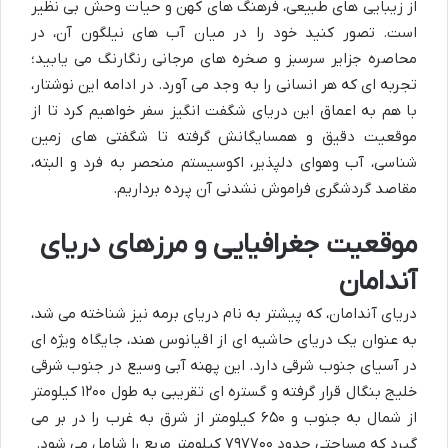
از زیبایی های طبیعی، فرهنگ های کهن و حیات وحش بی نظیر
است. تصور کنید خود را در میان آب های نیلگون آن، در
محاصره جزایر سرسبز و صخره های مرجانی رنگارنگ می یابید؛
تجربه ای که هر انسانی را به وجد می آورد. در ادامه این نوشتار،
با هم به اعماق این دریای شگفت انگیز سفر خواهیم کرد تا از
موقعیت دقیق و همسایگانش گرفته تا شگفتی های زمین
شناسی، آب وهوای دلپذیر، اکوسیستم منحصر به فرد و البته،
مقاصد گردشگری فراموش نشدنی آن پرده برداریم.
موقعیت جغرافیایی و مرزهای دریای
آندامان
دریای آندامان، که پیشتر به نام دریای برمه نیز شناخته می شد،
به عنوان یک دریای حاشیه ای از اقیانوس هند، جایگاه ویژه ای
در آسیای جنوب شرقی دارد. این پهنه آبی وسیع در جنوب شرقی
خلیج بنگال قرار گرفته و گستره ای تقریبی به طول ۱۲۰۰ کیلومتر
از شمال به جنوب و ۶۵۰ کیلومتر از شرق به غرب را در بر می
گیرد که مساحتی حدود ۷۹۷۷۰۰ کیلومتر مربع را شامل می شود.