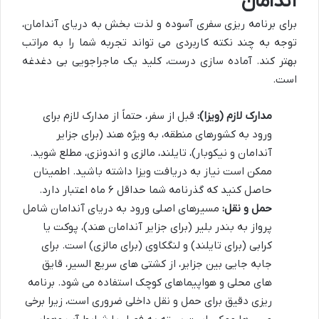
آندامان
برای برنامه ریزی سفری آسوده و لذت بخش به
دریای آندامان
،
توجه به چند نکته کاربردی می تواند تجربه شما را به مراتب
بهتر کند. آماده سازی درست، کلید یک ماجراجویی بی دغدغه
است.
مدارک لازم (ویزا):
قبل از سفر، حتماً از
مدارک لازم برای
ورود به کشورهای منطقه
، به ویژه هند (برای جزایر
آندامان و نیکوبار)، تایلند، مالزی و اندونزی، مطلع شوید.
ممکن است نیاز به دریافت ویزا داشته باشید. اطمینان
حاصل کنید که گذرنامه شما حداقل ۶ ماه اعتبار دارد.
حمل و نقل:
مسیرهای اصلی ورود به
دریای آندامان
شامل
پرواز به بندر بلیر (برای
جزایر آندامان
هند)، پوکت یا
کرابی (برای تایلند) و لنگکاوی (برای مالزی) است. برای
جابه جایی بین جزایر، از کشتی های سریع السیر، قایق
های محلی و هواپیماهای کوچک استفاده می شود. برنامه
ریزی دقیق برای حمل و نقل داخلی ضروری است، زیرا برخی