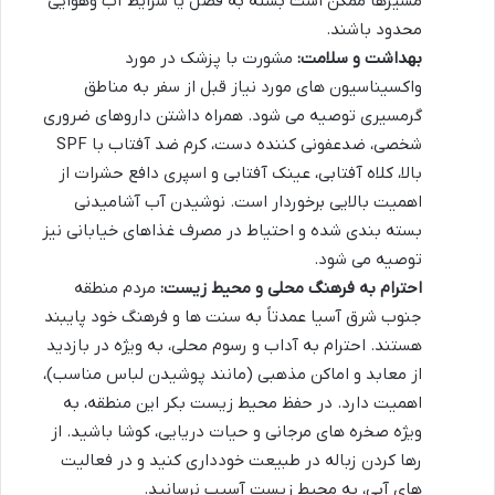
مسیرها ممکن است بسته به فصل یا شرایط آب وهوایی
محدود باشند.
بهداشت و سلامت:
مشورت با پزشک در مورد
واکسیناسیون های مورد نیاز قبل از سفر به مناطق
گرمسیری توصیه می شود. همراه داشتن داروهای ضروری
شخصی، ضدعفونی کننده دست، کرم ضد آفتاب با SPF
بالا، کلاه آفتابی، عینک آفتابی و اسپری دافع حشرات از
اهمیت بالایی برخوردار است. نوشیدن آب آشامیدنی
بسته بندی شده و احتیاط در مصرف غذاهای خیابانی نیز
توصیه می شود.
احترام به فرهنگ محلی و محیط زیست:
مردم منطقه
جنوب شرق آسیا عمدتاً به سنت ها و فرهنگ خود پایبند
هستند. احترام به آداب و رسوم محلی، به ویژه در بازدید
از معابد و اماکن مذهبی (مانند پوشیدن لباس مناسب)،
اهمیت دارد. در حفظ محیط زیست بکر این منطقه، به
ویژه صخره های مرجانی و حیات دریایی، کوشا باشید. از
رها کردن زباله در طبیعت خودداری کنید و در فعالیت
های آبی، به محیط زیست آسیب نرسانید.