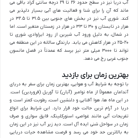
آب دریا نیز در سطح حدود ۲۶ تا ۲۹ درجه سانتی گراد باقی می
ماند که آن را برای شنا و فعالیت های آبی بسیار دلپذیر می
کند. شوری آب نیز در بخش های جنوبی بین ۳۱.۵ تا ۳۲.۵ در
هزار در تابستان و ۳۰ تا ۳۳ در هزار در زمستان متغیر است. اما
در شمال، به دلیل ورود آب شیرین از رود ایراوادی، شوری تا
۲۰-۲۵ در هزار کاهش می یابد. بارندگی سالانه در این منطقه می
تواند تا ۳۰۰۰ میلی متر نیز برسد که عمدتاً در فصل مانسون
جنوب غربی رخ می دهد.
بهترین زمان برای بازدید
با توجه به شرایط آب و هوایی،
بهترین زمان برای سفر به دریای
آندامان معمولاً از ماه نوامبر (آبان) تا آوریل (فروردین) است
.
در این ماه ها، هوا آفتابی و دلنشین است، رطوبت کمتر است و
دریا در آرام ترین حالت خود قرار دارد. این شرایط برای انواع
تفریحات آبی مانند غواصی، اسنورکلینگ، قایق سواری و صرف
زمان در سواحل شنی ایده آل است. دید زیر آب نیز در این زمان
به بالاترین حد خود می رسد و فرصت مشاهده حیات دریایی