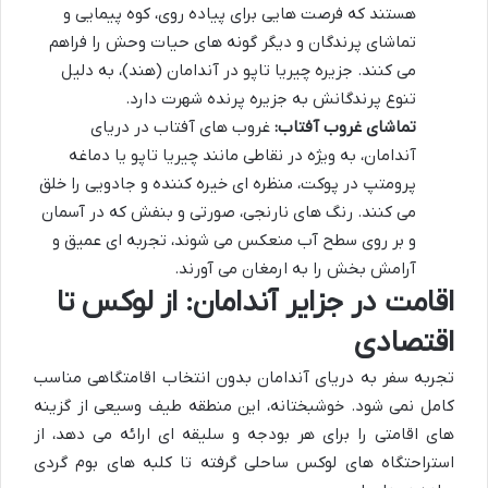
هستند که فرصت هایی برای پیاده روی، کوه پیمایی و
تماشای پرندگان و دیگر گونه های حیات وحش را فراهم
می کنند. جزیره چیریا تاپو در آندامان (هند)، به دلیل
تنوع پرندگانش به
جزیره پرنده
شهرت دارد.
تماشای غروب آفتاب:
غروب های آفتاب در
دریای
آندامان
، به ویژه در نقاطی مانند چیریا تاپو یا دماغه
پرومتپ در پوکت، منظره ای خیره کننده و جادویی را خلق
می کنند. رنگ های نارنجی، صورتی و بنفش که در آسمان
و بر روی سطح آب منعکس می شوند، تجربه ای عمیق و
آرامش بخش را به ارمغان می آورند.
اقامت در جزایر آندامان: از لوکس تا
اقتصادی
تجربه سفر به
دریای آندامان
بدون انتخاب اقامتگاهی مناسب
کامل نمی شود. خوشبختانه، این منطقه طیف وسیعی از گزینه
های اقامتی را برای هر بودجه و سلیقه ای ارائه می دهد، از
استراحتگاه های لوکس ساحلی گرفته تا کلبه های بوم گردی