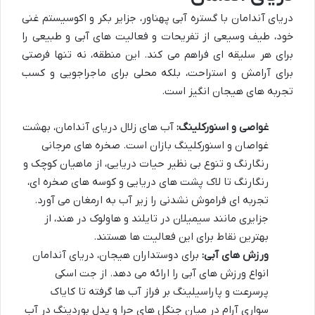
دریای آندامان با گستره آبی پهناور، جزایر بکر و اکوسیستم غنی
خود، طیف وسیعی از تفریحات و فعالیت های آبی و طبیعی را
برای هر سلیقه ای فراهم می کند. این منطقه، نه تنها فرصتی
برای آرامش و استراحت، بلکه محلی برای ماجراجویی و کسب
تجربه های هیجان انگیز است.
غواصی و اسنورکلینگ:
آب های زلال
دریای آندامان
، بهشت
غواصان و اسنورکلینگ بازان است. صخره های مرجانی
رنگارنگ و تنوع بی نظیر حیات دریایی، از ماهیان کوچک و
رنگارنگ تا لاک پشت های دریایی و کوسه های صخره ای،
تجربه ای فراموش نشدنی را زیر آب به ارمغان می آورد.
جزایری مانند سیمیلان در تایلند و هاولوک در هند، از
بهترین نقاط برای این فعالیت ها هستند.
ورزش های آبی:
برای دوستداران هیجان،
دریای آندامان
انواع ورزش های آبی را ارائه می دهد. از جت اسکی
پرسرعت و پاراسیلینگ بر فراز آب ها گرفته تا کایاک
سواری آرام در میان جنگل های حرا و پدل بوردینگ در آب