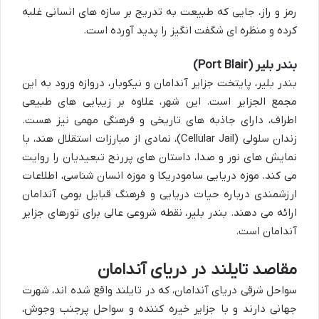
رمز و راز، جایی که طبیعت به تدریج بر سازه های انسانی غلبه
کرده و منظره ای شگفت انگیز را پدید آورده است.
بندر بلیر (Port Blair)
بندر بلیر، پایتخت جزایر آندامان و نیکوبار، دروازه ورود به این
مجمع الجزایر است. این شهر، علاوه بر زیبایی های طبیعی
اطراف، دارای جاذبه های تاریخی و فرهنگی مهمی نیز هست.
زندان سلولی (Cellular Jail)، نمادی از مبارزات استقلال هند، با
نمایش های نور و صدا، داستان های پررنج تبعیدیان را روایت
می کند. موزه دریایی سامودریکا و موزه انسان شناسی، اطلاعات
ارزشمندی درباره حیات دریایی و فرهنگ قبایل بومی آندامان
ارائه می دهند.
بندر بلیر
، نقطه شروعی عالی برای تورهای
جزایر
آندامان
است.
مقاصد تایلند در دریای آندامان
سواحل شرقی
دریای آندامان
، که در تایلند واقع شده اند، شهرت
جهانی دارند و با جزایر خیره کننده و سواحل پرجنب وجوش،