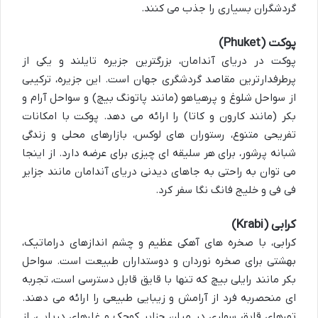
گردشگران بسیاری را جذب می کنند.
پوکت (Phuket)
پوکت در دریای آندامان
، بزرگترین جزیره تایلند و یکی از
پرطرفدارترین مقاصد گردشگری جهان است. این جزیره، ترکیبی
از سواحل شلوغ و پرهیاهو (مانند پاتونگ بیچ) و سواحل آرام و
بکر (مانند کارون و کاتا) را ارائه می دهد. پوکت با امکانات
تفریحی متنوع، رستوران های لوکس، بازارهای محلی و زندگی
شبانه پرشور، برای هر سلیقه ای چیزی برای عرضه دارد. از اینجا
می توان به راحتی به
جاهای دیدنی دریای آندامان
مانند جزایر
فی فی و خلیج فانگ نگا سفر کرد.
کرابی (Krabi)
کرابی، با صخره های آهکی عظیم و چشم اندازهای دراماتیک،
بهشتی برای صخره نوردان و دوستداران طبیعت است. سواحل
بکر مانند رایلی بیچ که تنها با قایق قابل دسترسی است، تجربه
ای منحصربه فرد از آرامش و زیبایی طبیعی را ارائه می دهند.
تورهای قایق سواری در میان جزایر کوچک و غارهای دریایی، از