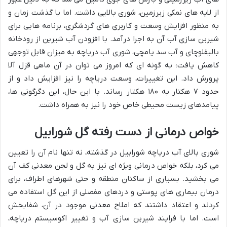
از لایه های نمکی زیرزمین، شوری بالایی داشت. اما با گذشت زمان و
به منظور افزایش وسعت و کاربری های گردشگری، برنامه هایی برای
شیرین سازی آب آن به اجرا درآمد. با افزودن آب شیرین از رودخانه
بالیقلوچای و آب سد یامچی، شوری آب دریاچه به میزان قابل توجهی
کاهش یافت؛ به گونه ای که امروز می توان در آن ماهی قزل آلا
پرورش داد. این تغییرات، وسعت دریاچه را نیز افزایش داد و از
حدود ۷ هکتار به ۱۸۰ هکتار رساند. با این حال، این دگرگونی ها،
پیامدهای زیست محیطی خاص خود را نیز به همراه داشت.
خواص درمانی از دست رفته گل شورابیل
شوری بالای آب دریاچه شورابیل در گذشته، نه تنها نام آن را تعیین
می کرد، بلکه خواص درمانی ویژه ای نیز به گل و لجن معدنی کف آن
می بخشید. بسیاری از ساکنان منطقه و حتی شهرهای اطراف، برای
درمان بیماری های پوستی و دردهای مفصلی از این گل استفاده می
کردند و اعتقاد داشتند که املاح معدنی موجود در آن، شفابخش
است. اما با فرایند شیرین سازی آب و تغییر اکوسیستم دریاچه،