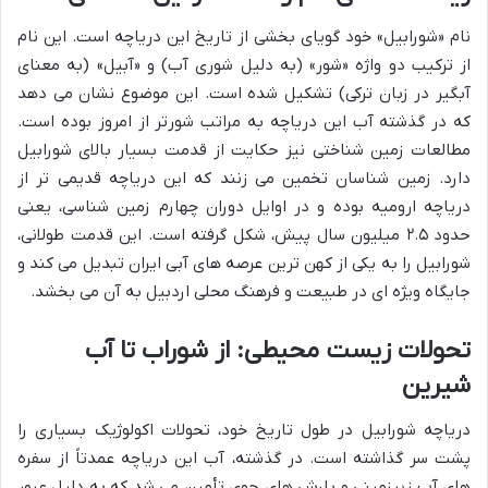
نام «شورابیل» خود گویای بخشی از تاریخ این دریاچه است. این نام
از ترکیب دو واژه «شور» (به دلیل شوری آب) و «آبیل» (به معنای
آبگیر در زبان ترکی) تشکیل شده است. این موضوع نشان می دهد
که در گذشته آب این دریاچه به مراتب شورتر از امروز بوده است.
مطالعات زمین شناختی نیز حکایت از قدمت بسیار بالای شورابیل
دارد. زمین شناسان تخمین می زنند که این دریاچه قدیمی تر از
دریاچه ارومیه بوده و در اوایل دوران چهارم زمین شناسی، یعنی
حدود ۲.۵ میلیون سال پیش، شکل گرفته است. این قدمت طولانی،
شورابیل را به یکی از کهن ترین عرصه های آبی ایران تبدیل می کند و
جایگاه ویژه ای در طبیعت و فرهنگ محلی اردبیل به آن می بخشد.
تحولات زیست محیطی: از شوراب تا آب
شیرین
دریاچه شورابیل در طول تاریخ خود، تحولات اکولوژیک بسیاری را
پشت سر گذاشته است. در گذشته، آب این دریاچه عمدتاً از سفره
های آب زیرزمینی و بارش های جوی تأمین می شد که به دلیل عبور