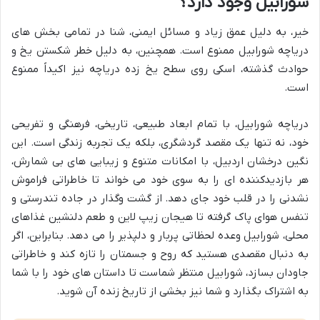
شورابیل وجود دارد؟
خیر، به دلیل عمق زیاد و مسائل ایمنی، شنا در تمامی بخش های
دریاچه شورابیل ممنوع است. همچنین، به دلیل خطر شکستن یخ و
حوادث گذشته، اسکی روی سطح یخ زده دریاچه نیز اکیداً ممنوع
است.
دریاچه شورابیل، با تمام ابعاد طبیعی، تاریخی، فرهنگی و تفریحی
خود، نه تنها یک مقصد گردشگری، بلکه یک تجربه زندگی است. این
نگین درخشان اردبیل، با امکانات متنوع و زیبایی های بی شمارش،
هر بازدیدکننده ای را به سوی خود می خواند تا خاطراتی فراموش
نشدنی را در قلب خود جای دهد. از گشت وگذار در جاده تندرستی و
تنفس هوای پاک گرفته تا هیجان زیپ لاین و طعم دلنشین غذاهای
محلی، شورابیل وعده لحظاتی پربار و دلپذیر را می دهد. بنابراین، اگر
به دنبال مقصدی هستید که روح و جسمتان را تازه کند و خاطراتی
جاودان بسازد، شورابیل منتظر شماست تا داستان های خود را با شما
به اشتراک بگذارد و شما نیز بخشی از تاریخ زنده آن شوید.