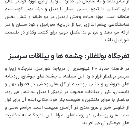
از سایر نقاط را به نمایش می گذارد. بازدید از این موزه، فرصتی عالی
برای آشنایی با تنوع زیستی استان اردبیل و درک بهتر اکوسیستم
منطقه است. موزه حیات وحش اردبیل در دو طبقه و شش بخش
نمایشگاهی، چشم اندازی زیبا از دریاچه شورابیل و کوه سبلان را نیز
ارائه می دهد و می تواند مکمل خوبی برای گشت وگذار در طبیعت
شورابیل باشد.
تفرجگاه بولاغلار: چشمه ها و ییلاقات سرسبز
در فاصله حدود ۴۰ کیلومتری از دریاچه شورابیل، تفرجگاه زیبا و
سرسبز بولاغلار قرار دارد. این منطقه، با چشمه های جوشان، رودخانه
های خروشان و دشتی پوشیده از گل های وحشی در فصول بهار و
تابستان، یکی از ییلاقات محبوب در نزدیکی اردبیل به شمار می رود.
بولاغلار با هوای دلنشین و طبیعت بکر خود، مکانی ایده آل برای فرار
از شلوغی شهر و غرق شدن در آرامش طبیعت است. مراسم محلی و
سنت های روستایی در روستاهای اطراف این تفرجگاه، به جذابیت
های فرهنگی آن می افزاید.