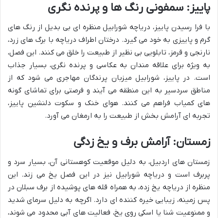
پاییز: سمفونی رنگ ها و پرنده نگری
با فرا رسیدن پاییز، دریاچه شورابیل منظره ای بی بدیل از رنگ های
گرم و پاییزی به خود می گیرد. درختان اطراف دریاچه با برگ های زرد،
نارنجی و قرمز، تابلویی بی نظیر از طبیعت را خلق می کنند. این فصل،
به ویژه برای علاقه مندان به عکاسی و پرنده نگری، بسیار جذاب
است. در پاییز، شورابیل میزبان پرندگان مهاجری می شود که از
مناطق سردسیر به این منطقه می آیند و فرصتی برای تماشای گونه
های کمیاب فراهم می کنند. هوای خنک و سکوت دلنشین پاییز،
تجربه ای آرامش بخش از طبیعت را به ارمغان می آورد.
زمستان: آرامش برف و یخ زدگی
زمستان های اردبیل، به دلیل موقعیت کوهستانی آن، بسیار سرد و
پربرف است و دریاچه شورابیل نیز در این فصل یخ می زند. این
منظره از دریاچه یخ زده، به همراه قله های پوشیده از برف سبلان در
پس زمینه، زیبایی خیره کننده ای دارد. اگرچه به دلیل سرمای شدید
و ممنوعیت شنا یا اسکی روی یخ، فعالیت های آبی محدود می شوند،