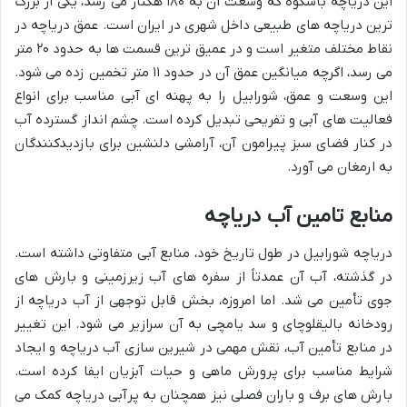
این دریاچه باشکوه که وسعت آن به ۱۸۰ هکتار می رسد، یکی از بزرگ
ترین دریاچه های طبیعی داخل شهری در ایران است. عمق دریاچه در
نقاط مختلف متغیر است و در عمیق ترین قسمت ها به حدود ۲۰ متر
می رسد، اگرچه میانگین عمق آن در حدود ۱۱ متر تخمین زده می شود.
این وسعت و عمق، شورابیل را به پهنه ای آبی مناسب برای انواع
فعالیت های آبی و تفریحی تبدیل کرده است. چشم انداز گسترده آب
در کنار فضای سبز پیرامون آن، آرامشی دلنشین برای بازدیدکنندگان
به ارمغان می آورد.
منابع تامین آب دریاچه
دریاچه شورابیل در طول تاریخ خود، منابع آبی متفاوتی داشته است.
در گذشته، آب آن عمدتاً از سفره های آب زیرزمینی و بارش های
جوی تأمین می شد. اما امروزه، بخش قابل توجهی از آب دریاچه از
رودخانه بالیقلوچای و سد یامچی به آن سرازیر می شود. این تغییر
در منابع تأمین آب، نقش مهمی در شیرین سازی آب دریاچه و ایجاد
شرایط مناسب برای پرورش ماهی و حیات آبزیان ایفا کرده است.
بارش های برف و باران فصلی نیز همچنان به پرآبی دریاچه کمک می