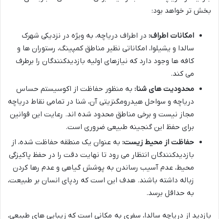
بخش تر خواهد بود:
امکانات اطراف:
در اطراف دریاچه، به ویژه در نزدیکی شهرک
سالدا و یشیلوا، امکاناتی نظیر مناطق کمپینگ، رستوران ها و
کافه ها وجود دارد که نیازهای اولیه بازدیدکنندگان را برطرف
می کند.
محدودیت های شنا:
به منظور حفاظت از اکوسیستم حساس
دریاچه و سواحل هیدرومگنزیتی آن، شنا در تمامی نقاط دریاچه
مجاز نیست و برخی مناطق محدود شده اند. رعایت این قوانین
برای حفظ این گنجینه طبیعی ضروری است.
حفاظت از محیط زیست:
به عنوان یک منطقه حفاظت شده، از
بازدیدکنندگان انتظار می رود تا نهایت دقت را در حفظ پاکیزگی
محیط، عدم آسیب رساندن به پوشش گیاهی و عدم رها کردن
زباله داشته باشند. هدف این است که ردپای انسان بر طبیعت،
به حداقل برسد.
بازدید از دریاچه سالدا، سفری به مکانی است که زیبایی های طبیعی،