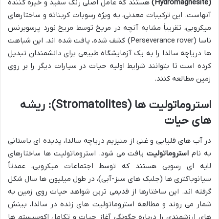
(Hydromagnesite)
هستند که عامل اصلی رنگ سفید و خیره کننده
آنهاست. این ترکیبات معدنی، به ویژه رسوبات کربناته و ساختارهای
میکروبی، تقریباً مشابه آنچه در مریخ توسط مریخ نورد
پرسویرنس
ناسا (Perseverance rover) کشف شده، یافت شده اند. این شباهت
ها دریاچه سالدا را به یک آزمایشگاه طبیعی برای دانشمندان تبدیل
کرده است تا بتوانند شرایط اولیه حیات در سیارات دیگر را بر روی
زمین مطالعه کنند.
استروماتولیت ها (Stromatolites): ریشه
های حیات
در آب های قلیایی و غنی از منیزیم دریاچه سالدا، پدیده ای باستانی
به نام
استروماتولیت
یافت می شود. استروماتولیت ها ساختارهای
لایه ای رسوبی هستند که توسط اجتماعات میکروبی، عمدتاً
سیانوباکتری ها (جلبک های سبز-آبی)، در طول میلیون ها سال شکل
گرفته اند. این ساختارها از قدیمی ترین شواهد حیات روی زمین به
شمار می روند و مطالعه استروماتولیت های زنده در سالدا، بینش
های ارزشمندی را درباره چگونگی آغاز حیات و تکامل اکوسیستم ها