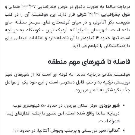
دریاچه سالدا به صورت دقیق در عرض جغرافیایی ۳۷°۳۳′ شمالی و
طول جغرافیایی ۲۹°۴۱′ شرقی قرار دارد. این موقعیت، آن را در قلب
طبیعت بکر آناتولی و در میان کوهستان های سرسبز منطقه جای
داده است. شهرستان یشیلوا که نزدیک ترین سکونتگاه به دریاچه
است، تنها حدود ۴ کیلومتر با آن فاصله دارد و امکانات ابتدایی برای
بازدیدکنندگان را فراهم می آورد.
فاصله تا شهرهای مهم منطقه
موقعیت مکانی دریاچه سالدا به گونه ای است که از شهرهای مهم
توریستی ترکیه به راحتی قابل دسترسی است و این خود یکی از عوامل
جذب گردشگر به شمار می رود.
شهر بوردور:
مرکز استان بوردور، در حدود ۵۰ کیلومتری غرب
دریاچه سالدا واقع شده است. این مسیر با چشم اندازهای زیبا
همراه است.
آنتالیا:
شهر توریستی و پرجنب وجوش آنتالیا، در حدود ۱۰۰