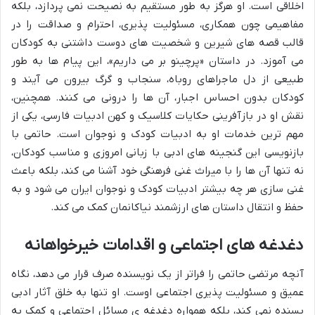
اخلاقی است. او هرگز به طور مستقیم به نصیحت نمی پردازد، بلکه
مفاهیمی چون همکاری، مسئولیت پذیری، احترام و صداقت را در
قالب قصه های شیرین و شخصیت های دوست داشتنی به کودکان
می آموزد. در داستان «پرچینو بر می داریم»، این پیام ها به طور
طبیعی از دل ماجراهای روباه، سنجاب و گرگ بیرون می آیند و
کودکان بدون احساس اجبار، آن ها را درونی می کنند. همچنین،
نقش او در بازآفرینی حکایات کلاسیک و کهن ادبیات فارسی، یکی از
مهم ترین خدمات او به ادبیات کودک و نوجوان است. حاتمی با
بازنویسی این گنجینه های ادبی با زبانی امروزی و مناسب کودکان،
نه تنها آن ها را با میراث غنی فرهنگی خود آشنا می کند، بلکه باعث
غنی سازی هر چه بیشتر ادبیات کودک و نوجوان ایران می شود و به
حفظ و انتقال داستان های ارزشمند نیاکانمان کمک می کند.
دغدغه های اجتماعی و اقدامات خیرخواهانه
آنچه مرتضی حاتمی را فراتر از یک نویسنده صرف قرار می دهد، نگاه
عمیق و مسئولیت پذیری اجتماعی اوست. او تنها به خلق آثار ادبی
بسنده نمی کند، بلکه همواره دغدغه ی مسائل اجتماعی و کمک به