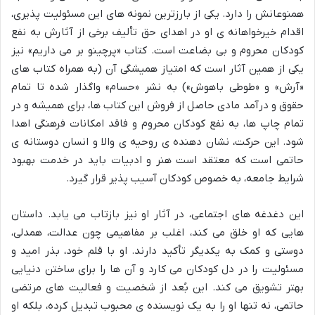
همنوعانش را دارد. یکی از بارزترین نمونه های این مسئولیت پذیری،
اقدام خیرخواهانه ی او در اهدای حق تألیف برخی از آثارش به نفع
کودکان محروم و بی بضاعت است. کتاب «پرچینو بر می داریم» نیز
یکی از همین آثار است که امتیاز همیشگی آن (به همراه کتاب های
«آرش» و «طوطی باهوش») به نشر «حسام» واگذار شده تا تمام
حقوق و درآمد مادی حاصل از فروش این کتاب ها، برای همیشه و در
تمام چاپ ها، به نفع کودکان محروم و فاقد امکانات فرهنگی اهدا
شود. این حرکت، نشان دهنده ی روحیه ی والا و انسان دوستانه ی
حاتمی است که معتقد است هنر و ادبیات باید در خدمت بهبود
شرایط جامعه، به خصوص کودکان آسیب پذیر قرار گیرد.
این دغدغه های اجتماعی، در آثار او نیز بازتاب می یابد. داستان
هایی که او خلق می کند، اغلب بر مفاهیمی چون عدالت، همدلی،
دوستی و کمک به یکدیگر تأکید دارند. او با قلم خود، بذر امید و
مسئولیت را در دل کودکان می کارد و آن ها را برای ساختن دنیایی
بهتر تشویق می کند. این بُعد از شخصیت و فعالیت های مرتضی
حاتمی، نه تنها او را به یک نویسنده ی محبوب تبدیل کرده، بلکه او