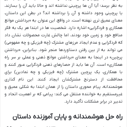
به نظر برسد؛ آیا آن ها پرچینی نداشته اند و حالا باید آن را بسازند،
یا پرچینی وجود داشته و آن را برداشته اند؟ در بطن این داستان،
معنای عمیق تری نهفته است. در واقع، این عنوان به «برداشتن موانع
همکاری و فردگرایی» اشاره دارد. شخصیت ها در ابتدا هر یک به فکر
منافع خود و زمین خود بودند، اما چالش غارت محصولات نشان داد
که فردگرایی و عدم ایجاد مرزهای مشترک (چه فیزیکی و چه مفهومی)
می تواند به از بین رفتن دستاوردها منجر شود. بنابراین، «برداشتن
پرچین» در اینجا به معنای «برداشتن موانع ذهنی و عملی بر سر راه
همکاری» است. آن ها باید از حصارهای ذهنی فردگرایی عبور کنند و
با همکاری، یک پرچین مشترک (چه فیزیکی و چه نمادین) برای
محافظت از دسترنج مشترکشان ایجاد کنند. این نام گذاری
هوشمندانه، پیام محوری داستان را از همان ابتدا به شکلی عمیق و
غیرمستقیم به خواننده منتقل می کند؛ پیامی که بر اهمیت اتحاد و
تدبیر در برابر مشکلات تأکید دارد.
راه حل هوشمندانه و پایان آموزنده داستان