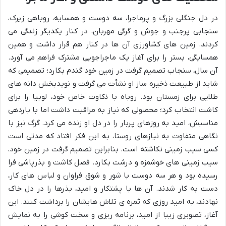
در دل جنگلی بزرگ و پرماجرا، سه دوست و همسایه، روباهی زیرک،
سنجابی پرجنب و جوش و گرگی مهربان، در کنار یکدیگر زندگی می
کردند. زمین های کشاورزی آن ها در کنار هم قرار داشت و همین
همسایگی، بستر را برای آغاز یک ماجراجویی مشترک فراهم می آورد.
آن سال، سنجاب تصمیم گرفت در زمین خود گندم بکارد؛ تصمیمی که
شاید از طبیعت ذخیره ساز او نشأت می گرفت و نویدبخش دانه های
طلایی برای زمستان بود. روباه با ذکاوت خاص خود، لوبیا را برای
کاشت انتخاب کرد؛ محصولی که نیاز به مراقبت داشت اما با باردهی
مناسبش، امید به روزهای پربار را در دل او زنده می کرد. گرگ نیز با
نگاهی متفاوت به نیازهای روستا، به این فکر افتاد که مدتی است
کسی سیب زمینی نکاشته است. بنابراین تصمیم گرفت در زمین خود،
سیب زمینی های خوشمزه و درشت بکارد. فصل کاشت و بذرپاشی فرا
رسیده بود و هر سه دوست با شور و شوق فراوان و لباس های کار،
دست به کار شدند. آن ها با پشتکار و امید، بذرها را در دل خاک
نهادند، به امید روزی که ثمره ی تلاش هایشان را برداشت کنند. این
آغاز، تصویری زیبا از امید، برنامه ریزی و سخت کوشی را به نمایش