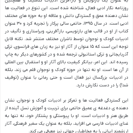
به عنوان یک بازنویس و بازآفرین ادبیات کلاسیک و همچنین
روزنامه نگار ادبی فعال، شناخته شده است. این تنوع در فعالیت ها
نشان دهنده عمق و گستردگی دانش و علاقه او به حوزه های مختلف
ادبی است. در سال ۱۳۹۵، حاتمی سالی پرکار را تجربه کرد و ۳۰ عنوان
کتاب از او در قالب های بازنویسی، بازآفرینی، ویراستاری و تألیف در
ادبیات کودک و نوجوان توسط ناشران مختلف منتشر شد. نکته قابل
توجه این است که ۱۵ عنوان از آثار او نیز به زبان های فرانسوی، ترکی
آذربایجانی و ترکی استانبولی ترجمه شده و در کشورهای دیگر به چاپ
رسیده اند. این امر، بیانگر کیفیت بالای آثار او و استقبال بین المللی
از آن ها است. او نه تنها در حوزه کودک و نوجوان قلم می زند، بلکه
در ادبیات بزرگسال نیز فعال است و حتی رمانی با عنوان (توقیف
شد!) را در دست نگارش دارد.
این گستردگی فعالیت ها و تمرکز بر ادبیات کودک و نوجوان، نشان
دهنده ی دغدغه ی عمیق حاتمی برای تربیت و آموزش نسل آینده از
طریق هنر و ادبیات است. او با پیوستگی و پشتکار خود، نه تنها به
غنای ادبیات فارسی می افزاید، بلکه به عنوان یک سفیر فرهنگی، آثار
ارزشمند ایرانی را به مخاطبان جهانی نیز معرفی می کند.