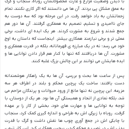
با دیدن وضعیت مزارع و غارت محصولاتشان، روباه، سنجاب و گرگ
به عمق مشکل پی بردند. آن ها می دانستند که اگر کاری نکنند، تمام
زحماتشان به باد خواهد رفت. در این مرحله بود که سه دوست به
جای ناامیدی و تسلیم، تصمیم به همفکری گرفتند. آن ها دور هم
جمع شدند و شروع به مشورت کردند. هر یک ایده ای داشت، برخی
عملی تر و برخی نیازمند همکاری بیشتر. اینجاست که داستان به اوج
خود می رسد؛ نه در یک مبارزه ی قهرمانانه، بلکه در قدرت همفکری و
مشورت. آن ها دریافتند که تنها با کنار هم قرار دادن توانایی ها و
ایده هایشان می توانند بر این چالش بزرگ غلبه کنند.
پس از ساعت ها بحث و بررسی، آن ها به یک راهکار هوشمندانه
دست یافتند: ساخت یک پرچین محکم و بلند در اطراف هر سه
مزرعه. این پرچین نه تنها مانع از ورود حیوانات و پرندگان مزاحم می
شد، بلکه نمادی از اتحاد و همبستگی آن ها بود. هر یک از دوستان، با
توجه به توانایی ها و مهارت های خود، بخشی از کار را بر عهده
گرفت. روباه با زیرکی اش به طراحی و اندازه گیری کمک کرد، سنجاب
با چابکی اش در جمع آوری چوب ها نقش داشت و گرگ با قدرت
بدنی اش، در نصب و محکم کردن پرچین همکاری کرد. این کار تیمی،