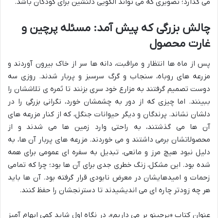
می گذارد؛ تصویری که می تواند الگویی دلنشین برای کودکان باشد.
چالش بزرگی که پیش آمد: مسئله پرچین و
غارت محصول
پس از ماه ها انتظار و مراقبت، دانه ها سر از خاک بیرون آوردند و
مزرعه های روباه، سنجاب و گرگ سرسبز و پربار شدند. روزی سه
دوست تصمیم گرفتند به مزارع خود سری بزنند تا ثمره ی تلاششان را
ببینند. اما چیزی که از دور به چشمشان خورد، نگرانی بزرگی را در
دلشان نشاند. پرندگان و دیگر حیوانات جنگل، که از کنار مزرعه های
آن ها می گذشتند، به راحتی وارد زمین ها می شدند و از
محصولاتشان برمی داشتند و می خوردند. مزرعه های پربار آن ها، به
دلیل نبود هیچ مرز و مانعی، تبدیل به سفره ای عمومی برای همه
شده بود. این مشکل، زنگ خطری جدی برای آن ها بود؛ چرا که تمامی
زحمات و امیدهایشان در معرض نابودی قرار گرفته بود. آن ها باید
هر چه زودتر چاره ای می اندیشیدند تا دسترنجشان را حفظ کنند.
عنوان کتاب «پرچینو بر می داریم»، در نگاه اول شاید کمی ابهام آمیز