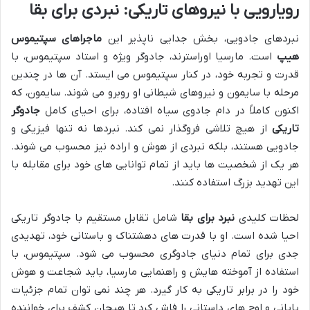
رویارویی با نیروهای تاریکی: نبردی برای بقا
نبردهای جادویی، بخش جدایی ناپذیر این
ماجراهای سپتیموس
هیپ
است. مارسیا اوراسترند، جادوگر ویژه و استاد سپتیموس، با
قدرت و تجربه خود، در کنار سپتیموس می ایستد. آن ها در چندین
مرحله با سایمون و نیروهای شیطانی او روبرو می شوند. سایمون، که
اکنون کاملاً در دام جادوی سیاه افتاده، برای احیای کامل
جادوگر
تاریکی
از هیچ تلاشی فروگذار نمی کند. نبردها نه تنها فیزیکی و
جادویی هستند، بلکه نبردی از هوش و اراده نیز محسوب می شوند.
هر یک از شخصیت ها باید از تمام توانایی های خود برای مقابله با
این تهدید بزرگ استفاده کنند.
لحظات کلیدی
نبرد برای بقا
شامل تقابل مستقیم با جادوگر تاریکی
احیا شده است. او با قدرت های دهشتناک و باستانی خود، تهدیدی
جدی برای تمام دنیای جادوگری محسوب می شود. سپتیموس، با
استفاده از آموخته هایش و راهنمایی مارسیا، باید شجاعت و هوش
خود را در برابر تاریکی به کار گیرد. هر چند نمی توان تمام جزئیات
پایانی و اوج های داستانی را فاش کرد تا هیجان کشف برای خواننده