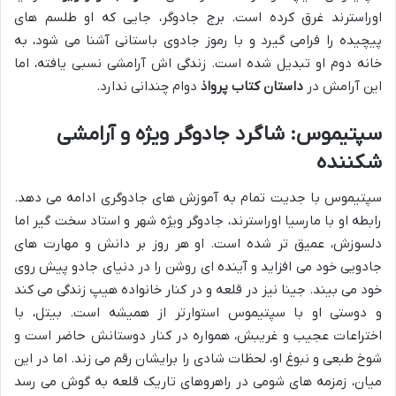
اوراسترند غرق کرده است. برج جادوگر، جایی که او طلسم های
پیچیده را فرامی گیرد و با رموز جادوی باستانی آشنا می شود، به
خانه دوم او تبدیل شده است. زندگی اش آرامشی نسبی یافته، اما
این آرامش در
داستان کتاب پرواذ
دوام چندانی ندارد.
سپتیموس: شاگرد جادوگر ویژه و آرامشی
شکننده
سپتیموس با جدیت تمام به آموزش های جادوگری ادامه می دهد.
رابطه او با مارسیا اوراسترند، جادوگر ویژه شهر و استاد سخت گیر اما
دلسوزش، عمیق تر شده است. او هر روز بر دانش و مهارت های
جادویی خود می افزاید و آینده ای روشن را در دنیای جادو پیش روی
خود می بیند. جینا نیز در قلعه و در کنار خانواده هیپ زندگی می کند
و دوستی او با سپتیموس استوارتر از همیشه است. بیتل، با
اختراعات عجیب و غریبش، همواره در کنار دوستانش حاضر است و
شوخ طبعی و نبوغ او، لحظات شادی را برایشان رقم می زند. اما در این
میان، زمزمه های شومی در راهروهای تاریک قلعه به گوش می رسد