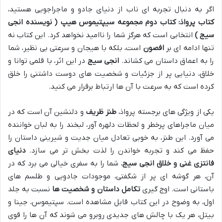
اگر به دنبال تجربه ای ناب از دنیای جادو و ماجراجویی هستید،
کتاب پرواذ: کتاب دوم مجموعه سیپتیموس هیپ ( نویسنده انجی
سیج )
انتخابی است که هرگز شما را ناامید نخواهد کرد. این کتاب نه
تنها ادامه ای بر
افصون
است، بلکه با هیجان و سرعتی بی نظیر، شما
را به اعماق داستان می کشاند.
انجی سیج
در این اثر، با قلمی توانا و
خلاق، دنیایی پر از جزئیات و شخصیت های دوست داشتنی را خلق
کرده است که به سرعت با آن ها ارتباط برقرار می کنید.
یکی از ویژگی های برجسته پرواذ،
طنز ظریف
و دلنشین آن است که در
میان ماجراهای پرخطر و لحظات دلهره آور، لبخند را به لبان خواننده
می آورد. این طنز، به خوبی تعادل میان جدیت و شیرینی داستان را
حفظ می کند و تجربه خواندن را لذت بخش تر می سازد.
دنیای
فانتزی غنی و خلاق انجی سیج
، شما را به سفری خیالی می برد که در
آن، هر گوشه ای پر از شگفتی، موجودات جادویی و طلسم های
باستانی است. اوج گیری
تکامل داستان و شخصیت ها
نسبت به جلد
اول، به وضوح در این کتاب قابل مشاهده است. سپتیموس، جینا و
بیتل، هر یک با چالش های جدیدی روبرو می شوند که آن ها را قوی