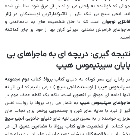
جهانی که خواننده به راحتی می تواند در آن غرق شود، ستایش شده
اند. انجی سیج بی شک یکی از تاثیرگذارترین نویسندگان در
ژانر
فانتزی نوجوان
است که با خلق شخصیت های به یادماندنی و
ماجراهای فراموش نشدنی، میراثی گران بها از خود بر جای گذاشته
است.
نتیجه گیری: دریچه ای به ماجراهای بی
پایان سیپتیموس هیپ
در پایان این سفر کوتاه به دنیای
کتاب پرواذ: کتاب دوم مجموعه
سیپتیموس هیپ ( نویسنده انجی سیج )
، درمی یابیم که این اثر نه
تنها ادامه ای موفق بر
افصون
است، بلکه یک نقطه عطف مهم در
ماجراهای سپتیموس هیپ
به شمار می رود. پرواذ با روایت نفس
گیر از نبرد با سایه های کهن و جستجویی پرخطر برای نجات جان
عزیزان، خواننده را به عمیق ترین لایه های
دنیای جادویی انجی سیج
می کشاند. از
شخصیت های کتاب پرواذ
تا
مضامین عمیق
آن، هر
بخش از این
خلاصه کتاب
، نشان دهنده ارزش های ادبی و پیام های