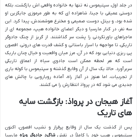
در جلد اول، سپتیموس نه تنها به خانواده واقعی اش بازگشت، بلکه
دوستی عمیقی با جینا، شاهزاده ای که به طور مرموزی جایگزین او
شده بود، و بیتل، دوست صمیمی و مخترع هوشمندش، پیدا کرد. این
سه نفر، در کنار مارسیا و دیگر اعضای خانواده هیپ، مجموعه ای از
ماجراهای باورنکردنی را پشت سر گذاشتند. از گریز از چنگ جادوگر
تاریکی، تا مواجهه با اسرار باستانی و کشف قدرت های درونی. افصون
پی ریزی دنیایی بود که در آن، مرز میان واقعیت و خیال چنان باریک
است که هر لحظه ممکن است جادوی سیاه از اعماق تاریکی
سربرآورد. حالا، یک سال از آن وقایع گذشته و سپتیموس با کوله باری
از تجربیات، اما هنوز در آغاز راه، آماده رویارویی با چالش های
جدیدی می شود که در پرواذ انتظارش را می کشند.
آغاز هیجان در پرواذ: بازگشت سایه
های تاریک
پس از گذشت یک سال از وقایع پرفراز و نشیب افصون، اکنون
سپتیموس هیپ خود را کاملاً در نقش
شاگرد جادوگر ویژه
مارسیا