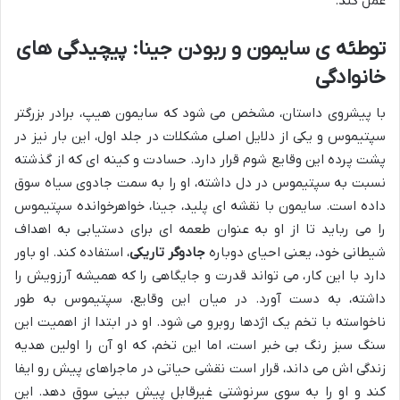
عمل کند.
توطئه ی سایمون و ربودن جینا: پیچیدگی های
خانوادگی
با پیشروی داستان، مشخص می شود که سایمون هیپ، برادر بزرگتر
سپتیموس و یکی از دلایل اصلی مشکلات در جلد اول، این بار نیز در
پشت پرده این وقایع شوم قرار دارد. حسادت و کینه ای که از گذشته
نسبت به سپتیموس در دل داشته، او را به سمت جادوی سیاه سوق
داده است. سایمون با نقشه ای پلید، جینا، خواهرخوانده سپتیموس
را می رباید تا از او به عنوان طعمه ای برای دستیابی به اهداف
شیطانی خود، یعنی احیای دوباره
جادوگر تاریکی
، استفاده کند. او باور
دارد با این کار، می تواند قدرت و جایگاهی را که همیشه آرزویش را
داشته، به دست آورد. در میان این وقایع، سپتیموس به طور
ناخواسته با تخم یک اژدها روبرو می شود. او در ابتدا از اهمیت این
سنگ سبز رنگ بی خبر است، اما این تخم، که او آن را اولین هدیه
زندگی اش می داند، قرار است نقشی حیاتی در ماجراهای پیش رو ایفا
کند و او را به سوی سرنوشتی غیرقابل پیش بینی سوق دهد. این