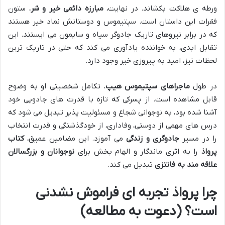
ورطه ی هلاکت بکشاند. در نهایت،
مبارزه دائمی خیر و شر
، ستون
فقرات این داستان است. سپتیموس و دوستانش نماد خیر هستند
که در برابر نیروهای تاریک جادوگر سیاه و سایمون می ایستند. این
تقابل ابدی، به خواننده یادآوری می کند که حتی در تاریک ترین
لحظات نیز، امید به پیروزی خیر وجود دارد.
در طول
ماجراهای سپتیموس هیپ
، تکامل شخصیتی او به وضوح
قابل مشاهده است. از پسرکی که تازه با قدرت های جادویی خود
آشنا شده بود، به نوجوانی شجاع و مسئولیت پذیر تبدیل می شود که
درس های مهمی از دوستی، وفاداری، از خودگذشتگی و قدرت انتخاب
را در مسیر
جادوگری و زندگی
می آموزد. این مضامین عمیق،
کتاب
پرواذ
را به اثری ماندگار و الهام بخش برای
نوجوانان و بزرگسالان
علاقه مند به فانتزی
تبدیل می کند.
چرا پرواذ تجربه ای فراموش نشدنی
است؟ (دعوت به مطالعه)