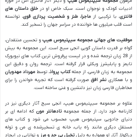
مرهون
مجموعه سیپتیموس هیپ
و دیگر آثار فانتزی اش در حوزه
ادبیات کودک و نوجوان است. سبک خاص او در
خلق داستان های
فانتزی
، با ترکیبی از
ماجرا، طنز و شخصیت پردازی قوی
، توانسته
است قلب میلیون ها خواننده در سراسر جهان را تسخیر کند.
موفقیت های جهانی مجموعه سیپتیموس هیپ
و تحسین منتقدان،
گواه بر قدرت داستان گویی انجی سیج است. این مجموعه به بیش
از 28 زبان ترجمه شده و در لیست پرفروش ترین کتاب های نیویورک
تایمز و پابلیشرز ویکلی قرار گرفته است. ترجمه روان و دقیق این
مجموعه به زبان فارسی، از جمله
کتاب پرواذ
، توسط
مهرداد مهدویان
و با همکاری
نشر افق
صورت گرفته است که تجربه خواندن را برای
مخاطبان فارسی زبان نیز دلنشین و غنی ساخته است.
علاوه بر مجموعه سیپتیموس هیپ، انجی سیج آثار دیگری نیز در
کارنامه خود دارد، از جمله مجموعه
تادهانتر مون
که ادامه ای بر
دنیای جادویی سپتیموس هیپ محسوب می شود و کتاب های
مستقل دیگری مانند راه یاب، خانه ی تسخیرشده ی من و توله
دراکولا. آثار او همواره به دلیل
تخیل بی حد و مرز
و توانایی در ایجاد