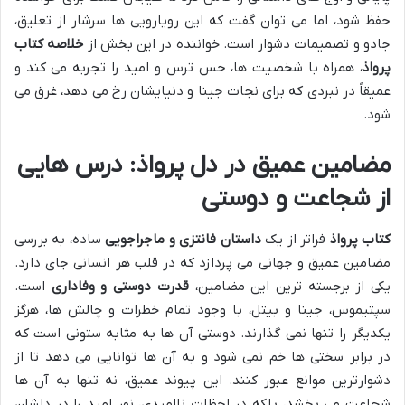
حفظ شود، اما می توان گفت که این رویارویی ها سرشار از تعلیق،
جادو و تصمیمات دشوار است. خواننده در این بخش از
خلاصه کتاب
پرواذ
، همراه با شخصیت ها، حس ترس و امید را تجربه می کند و
عمیقاً در نبردی که برای نجات جینا و دنیایشان رخ می دهد، غرق می
شود.
مضامین عمیق در دل پرواذ: درس هایی
از شجاعت و دوستی
کتاب پرواذ
فراتر از یک
داستان فانتزی و ماجراجویی
ساده، به بررسی
مضامین عمیق و جهانی می پردازد که در قلب هر انسانی جای دارد.
یکی از برجسته ترین این مضامین،
قدرت دوستی و وفاداری
است.
سپتیموس، جینا و بیتل، با وجود تمام خطرات و چالش ها، هرگز
یکدیگر را تنها نمی گذارند. دوستی آن ها به مثابه ستونی است که
در برابر سختی ها خم نمی شود و به آن ها توانایی می دهد تا از
دشوارترین موانع عبور کنند. این پیوند عمیق، نه تنها به آن ها
شجاعت می بخشد، بلکه در لحظات ناامیدی، نور امید را در دلشان