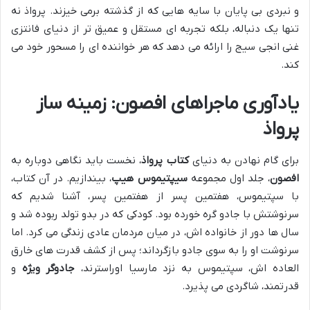
و نبردی بی پایان با سایه هایی که از گذشته برمی خیزند. پرواذ نه
تنها یک دنباله، بلکه تجربه ای مستقل و عمیق تر از دنیای فانتزی
غنی انجی سیج را ارائه می دهد که هر خواننده ای را مسحور خود می
کند.
یادآوری ماجراهای افصون: زمینه ساز
پرواذ
برای گام نهادن به دنیای
کتاب پرواذ
، نخست باید نگاهی دوباره به
افصون
، جلد اول مجموعه
سیپتیموس هیپ
، بیندازیم. در آن کتاب،
با سپتیموس، هفتمین پسر از هفتمین پسر، آشنا شدیم که
سرنوشتش با جادو گره خورده بود. کودکی که در بدو تولد ربوده شد و
سال ها دور از خانواده اش، در میان مردمان عادی زندگی می کرد. اما
سرنوشت او را به سوی جادو بازگرداند؛ پس از کشف قدرت های خارق
العاده اش، سپتیموس به نزد مارسیا اوراسترند،
جادوگر ویژه
و
قدرتمند، شاگردی می پذیرد.