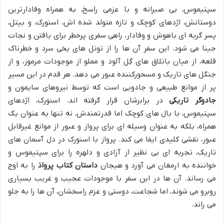
سپتیموس، بی صبرانه و با عزمی راسخ، به همراه وفادارترین
دوستانش، اژدهای کوچک و تازه متولد شده اش، اسنورک، و بیتل،
پسر گربه ای باهوش و وفادار، راهی سفری پرخطر برای یافتن و نجات
جینا می شود. این سفر آن ها را از تونل های یخی سرد و خطرناک
قلعه، از میان باتلاق های گِل آلود و مملو از موجودات مرموز، و از
جنگل های تاریک و مسحورکننده عبور می دهد. هر قدم در این مسیر
پر از موانع طبیعی و جادویی است که توسط نیروهای سایمون و
جادوگر تاریکی
در برابرشان قرار گرفته اند. اسنورک، اژدهای
سپتیموس، با بال های کوچک اما قدرتمندش، نه تنها به عنوان یک
همراه، بلکه به عنوان وسیله ای برای پرواز و عبور از موانع غیرقابل
عبور، نقشی کلیدی ایفا می کند. پرواز با اسنورک در دل آسمان های
تاریک، تجربه ای بی نظیر از آزادی و دلهره را برای سپتیموس و
خواننده به ارمغان می آورد و هیجان
داستان کتاب پرواذ
را به اوج
می رساند. آن ها در این سفر با موجودات عجیب و غریب بسیاری
روبرو می شوند، اما شجاعت، دوستی و عزم راسخشان، آن ها را به جلو
می راند.