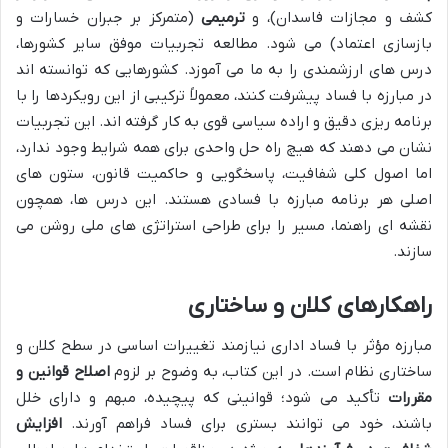
کشف و مجازات فاسدان)، و
ترمیمی
(متمرکز بر جبران خسارات و
بازسازی اعتماد) می شود. مطالعه تجربیات موفق سایر کشورها،
درس های ارزشمندی را به ما می آموزد. کشورهایی که توانسته اند
در مبارزه با فساد پیشرفت کنند، معمولاً ترکیبی از این رویکردها را با
برنامه ریزی دقیق و اراده سیاسی قوی به کار گرفته اند. این تجربیات
نشان می دهند که هیچ راه حل واحدی برای همه شرایط وجود ندارد،
اما اصول کلی شفافیت، پاسخگویی و حاکمیت قانون، ستون های
اصلی هر برنامه مبارزه با فسادی هستند. این درس ها، همچون
نقشه ای راهنما، مسیر را برای طراحی استراتژی های ملی روشن می
سازند.
راهکارهای کلان و ساختاری
مبارزه مؤثر با فساد اداری نیازمند تغییرات اساسی در سطح کلان و
ساختاری نظام است. در این کتاب، به وضوح بر لزوم
اصلاح قوانین و
مقررات
تأکید می شود؛ قوانینی که پیچیده، مبهم و دارای خلل
باشند، خود می توانند بستری برای فساد فراهم آورند.
افزایش