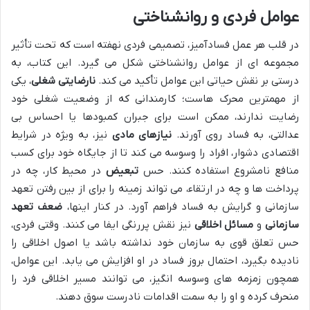
عوامل فردی و روانشناختی
در قلب هر عمل فسادآمیز، تصمیمی فردی نهفته است که تحت تأثیر
مجموعه ای از عوامل روانشناختی شکل می گیرد. این کتاب، به
درستی بر نقش حیاتی این عوامل تأکید می کند.
نارضایتی شغلی
، یکی
از مهمترین محرک هاست؛ کارمندانی که از وضعیت شغلی خود
رضایت ندارند، ممکن است برای جبران کمبودها یا احساس بی
عدالتی، به فساد روی آورند.
نیازهای مادی
نیز، به ویژه در شرایط
اقتصادی دشوار، افراد را وسوسه می کند تا از جایگاه خود برای کسب
منافع نامشروع استفاده کنند. حس
تبعیض
در محیط کار، چه در
پرداخت ها و چه در ارتقاء، می تواند زمینه را برای از بین رفتن تعهد
سازمانی و گرایش به فساد فراهم آورد. در کنار اینها،
ضعف تعهد
سازمانی
و
مسائل اخلاقی
نیز نقش پررنگی ایفا می کنند. وقتی فردی،
حس تعلق قوی به سازمان خود نداشته باشد یا اصول اخلاقی را
نادیده بگیرد، احتمال بروز فساد در او افزایش می یابد. این عوامل،
همچون زمزمه های وسوسه انگیز، می توانند مسیر اخلاقی فرد را
منحرف کرده و او را به سمت اقدامات نادرست سوق دهند.