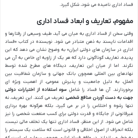
فساد اداری نامیده می شود، شکل گیرد.
مفهوم، تعاریف و ابعاد فساد اداری
وقتی سخن از فساد اداری به میان می آید، طیف وسیعی از رفتارها و
اقدامات ناپسند به ذهن متبادر می شود. نویسنده در کتاب «فساد
اداری در سازمان های دولتی ایران» به وضوح نشان می دهد که این
پدیده، تعاریف گوناگونی دارد که هر یک از زاویه ای خاص به آن می
نگرند. اما از میان این تعاریف، دیدگاه های مطرح شده توسط
نهادهای بین المللی همچون بانک جهانی و سازمان شفافیت بین
الملل، به دلیل جامعیت و پذیرش عمومی، از اهمیت ویژه ای
برخوردارند. آن ها فساد را شامل
سوء استفاده از اختیارات دولتی
جهت به دست آوردن منافع شخصی
تعریف می کنند. این تعریف، نه
تنها رشوه و اختلاس را در بر می گیرد، بلکه هرگونه بهره برداری
غیرقانونی از جایگاه و قدرت دولتی برای کسب منفعت شخصی را نیز
شامل می شود. از این منظر، فساد اداری تنها یک تخلف مالی نیست،
بلکه انحراف از اصول اخلاقی و قانونی است که سلامت یک سیستم را
به خطر می اندازد. در واقع، فساد اداری همچون بیماری ای است که