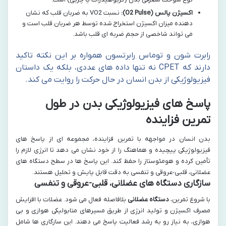
اکسیژن پالس (O2 Pulse):
نسبت VO2 به ضربان قلب که نشان
دهنده میزان اکسیژن استخراج شده توسط هر ضربان قلب است و
می تواند شاخصی از حجم ضربه ای قلب باشد.
رابرت شون و توماس رابرتسون همواره بر این نکته تاکید
دارند که CPET نه تنها داده های عددی، بلکه یک داستان
فیزیولوژیکی از بدن انسان در حال حرکت را روایت می کند.
پاسخ های فیزیولوژیکی بدن در طول
تمرین فزاینده
بدن انسان در مواجهه با تمرین فزاینده، مجموعه ای از پاسخ های
فیزیولوژیکی پیچیده و هماهنگ را از خود نشان می دهد تا انرژی لازم را
تأمین کرده و هومئوستاز را حفظ کند. این پاسخ ها در سطح دستگاه های
عضلانی، قلبی-عروقی و تنفسی به دقت قابل پایش و تحلیل هستند.
سازگاری دستگاه های عضلانی، قلبی-عروقی و تنفسی
با شروع تمرین،
دستگاه عضلانی
بلافاصله فعال می شود. عضلات با افزایش
مصرف اکسیژن و تولید انرژی از طریق مسیرهای متابولیکی هوازی و بی
هوازی، به نیاز رو به رشد فعالیت پاسخ می دهند. این سازگاری ها شامل