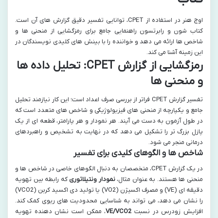
اوج هنر در استفاده از CPET، توانایی تفسیر دقیق گزارش های آن است.
کتاب شون و رابرتسون راهنمایی جامع برای رمزگشایی از منحنی ها و
شاخص ها ارائه می دهد و خواننده را با بینش های کلیدی نویسندگان در
این زمینه آشنا می کند.
رمزگشایی از گزارش CPET: تحلیل داده ها
و منحنی ها
تفسیر گزارش CPET فراتر از بررسی صرف اعداد است؛ این کار نیازمند تحلیل
جامع و یکپارچه از منحنی های فیزیولوژیکی و شاخص های متعدد است که
در طول آزمون به دست می آیند. هر نمودار و هر پارامتر، قطعه ای از یک
پازل بزرگ تر را تشکیل می دهد که در نهایت به تشخیص و راهبردهای
درمانی منجر می شود.
شاخص ها و الگوهای کلیدی برای تفسیر
در یک گزارش CPET، متخصصان به دنبال الگوهای خاصی در شاخص ها و
منحنی ها هستند. به عنوان مثال،
نمودار ونتیلاتوری
که رابطه بین تهویه
دقیقه ای (VE) و مصرف اکسیژن (VO2) یا تولید دی اکسید کربن (VCO2)
را نشان می دهد، می تواند به شناسایی محدودیت های ریوی کمک کند.
افزایش زودرس در نسبت
VE/VCO2
، ممکن است نشان دهنده تهویه