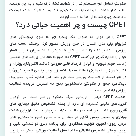
چگونگی تعامل این سیستم ها را در شرایط فشار درک کنیم و به این ترتیب،
اطلاعات ارزشمندی درباره ظرفیت عملکردی فرد، وجود هر گونه محدودیت
یا ناهنجاری، و شدت آن ها به دست آوریم.
CPET چیست و چرا اهمیت حیاتی دارد؟
CPET را می توان به عنوان یک پنجره ای به سوی پیچیدگی های
فیزیولوژیکی بدن انسان در حین ورزش تصور کرد. برخلاف تست های
ورزشی ساده تر که تنها شاخص های محدودی مانند ضربان قلب و فشار
خون را اندازه گیری می کنند، CPET به صورت همزمان پارامترهای تنفسی
(مانند حجم تهویه و تبادل گازها)، قلبی-عروقی (مانند الکتروکاردیوگرام و
فشار خون) و متابولیکی (مانند مصرف اکسیژن و تولید دی اکسید کربن) را
در هر لحظه از فعالیت ورزشی ثبت می کند. این اندازه گیری یکپارچه،
دیدگاهی جامع از چگونگی پاسخگویی بدن به استرس فزاینده فعالیت
ورزشی ارائه می دهد.
اهمیت CPET فراتر از ارزیابی صرف عملکرد ورزشی است. این آزمون
کاربردهای بالینی گسترده ای دارد، از جمله:
تشخیص دقیق بیماری های
قلبی-ریوی
که ممکن است در حالت استراحت پنهان بمانند؛
ارزیابی شدت
بیماری
و تعیین پیش آگهی در بیماران با نارسایی قلبی یا بیماری های
مزمن ریوی؛
تعیین ظرفیت عملکردی
برای برنامه ریزی توانبخشی قلبی و
ریوی؛ و حتی
تشخیص افتراقی عدم تحمل فعالیت ورزشی
، یعنی تمایز بین