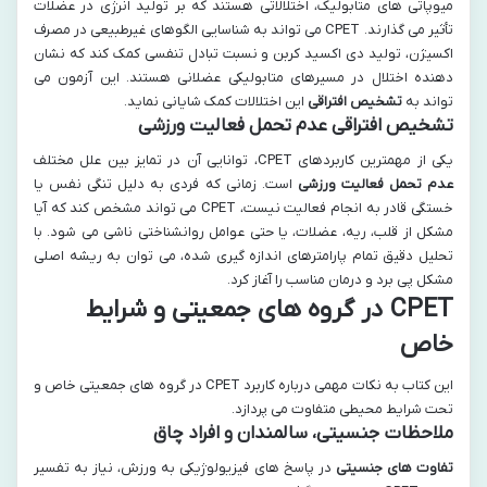
میوپاتی های متابولیک، اختلالاتی هستند که بر تولید انرژی در عضلات
تأثیر می گذارند. CPET می تواند به شناسایی الگوهای غیرطبیعی در مصرف
اکسیژن، تولید دی اکسید کربن و نسبت تبادل تنفسی کمک کند که نشان
دهنده اختلال در مسیرهای متابولیکی عضلانی هستند. این آزمون می
تواند به
تشخیص افتراقی
این اختلالات کمک شایانی نماید.
تشخیص افتراقی عدم تحمل فعالیت ورزشی
یکی از مهمترین کاربردهای CPET، توانایی آن در تمایز بین علل مختلف
عدم تحمل فعالیت ورزشی
است. زمانی که فردی به دلیل تنگی نفس یا
خستگی قادر به انجام فعالیت نیست، CPET می تواند مشخص کند که آیا
مشکل از قلب، ریه، عضلات، یا حتی عوامل روانشناختی ناشی می شود. با
تحلیل دقیق تمام پارامترهای اندازه گیری شده، می توان به ریشه اصلی
مشکل پی برد و درمان مناسب را آغاز کرد.
CPET در گروه های جمعیتی و شرایط
خاص
این کتاب به نکات مهمی درباره کاربرد CPET در گروه های جمعیتی خاص و
تحت شرایط محیطی متفاوت می پردازد.
ملاحظات جنسیتی، سالمندان و افراد چاق
تفاوت های جنسیتی
در پاسخ های فیزیولوژیکی به ورزش، نیاز به تفسیر