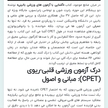
در میان منابع موجود، کتاب
«آشنایی با آزمون های ورزشی بالینی»
نوشته
دو پیشگام این حوزه، رابرت شون و توماس رابرتسون، جایگاه ویژه ای
دارد. این اثر که حاصل ۳۷ سال همکاری مشترک و بررسی های علمی و
بالینی در دانشگاه واشینگتن است، با رویکردی منحصر به فرد، نه تنها به
معرفی این آزمون ها می پردازد، بلکه خواننده را با پاتوفیزیولوژی
رویدادهای مشاهده شده در طول CPET آشنا می کند. این کتاب، با بهره
گیری از تجربه حدود ۱۵۰۰ کنفرانس و کار با صدها کارآموز، بینشی عمیق در
رابطه با مفاهیم ورزشی چالش برانگیز در اختیار می گذارد. هدف از ارائه
این خلاصه، این است که متخصصان و علاقه مندان بتوانند در زمان
کوتاهی، هسته اصلی دانش این کتاب را درک کنند، به طوری که از مطالعه
تمامی ۱۹۶ صفحه برای درک کلی بی نیاز شوند و در عین حال، برای مطالعه
کامل کتاب و تسلط عمیق تر، ترغیب گردند.
درک آزمون ورزشی قلبی-ریوی
(CPET): مبانی و اصول
آزمون ورزشی قلبی-ریوی، که به اختصار CPET نامیده می شود، نه تنها
یک تست ساده ورزشی، بلکه ابزاری پیچیده و جامع برای ارزیابی یکپارچه
عملکرد سیستم های قلبی-عروقی، تنفسی و عضلانی در پاسخ به فعالیت
بدنی فزاینده است. این آزمون به ما امکان می دهد تا با دیدی دقیق تر،