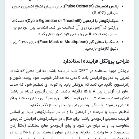
پالس اکسیمتر (Pulse Oximeter):
برای پایش اشباع اکسیژن خون
شریانی (SpO2).
سیکلارگومتر یا تردمیل (Cycle Ergometer or Treadmill):
دستگاه
ورزشی که آزمودنی روی آن فعالیت می کند. انتخاب بین این دو بر
اساس وضعیت بالینی و راحتی فرد صورت می گیرد.
ماسک یا دهان گیر (Face Mask or Mouthpiece):
برای جمع آوری
دقیق گازهای بازدمی.
طراحی پروتکل فزاینده استاندارد
پروتکل مورد استفاده در CPET باید فزاینده باشد، به این معنی که شدت
تمرین به تدریج افزایش یابد تا بدن به حداکثر ظرفیت خود برسد. شون و
رابرتسون تأکید می کنند که پروتکل باید به گونه ای تنظیم شود که مدت
زمان کل آزمون بین
۸ تا ۱۵ دقیقه
باشد. اگر زمان آزمون کوتاه تر باشد،
ممکن است سیستم های بدن فرصت کافی برای سازگاری نشان ندهند و اگر
طولانی تر شود، خستگی زودرس می تواند بر نتایج تأثیر بگذارد.
تنظیم شیب و سرعت در تردمیل یا وات در سیکلارگومتر باید بر اساس
ظرفیت تخمینی آزمودنی باشد. برای مثال، در سیکلارگومتر، افزایش تدریجی
مقاومت به وات بیان می شود و برای آزمودنی های مختلف (مثلاً زنان
سالخورده با ۱۰ وات در دقیقه و مردان جوان درشت اندام با ۲۵ وات در