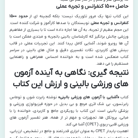
حاصل ۱۵۰۰ کنفرانس و تجربه عملی
این کتاب تنها یک مرور تئوریک نیست؛ بلکه گنجینه ای از
حدود ۱۵۰۰
کنفرانس و تجربه عملی
نویسندگان با صدها کارآموز و شرکت کننده است.
این حجم عظیم از تجربه، به آن ها اجازه داده است تا با بسیاری از مفاهیم
ورزشی چالش برانگیز که کارشناسان بالینی باتجربه و مبتدی ممکن است با
آن ها روبرو شوند، آشنایی کامل پیدا کنند. این تجربیات عملی در قالب
بینش های کاربردی، نکات تفسیری دقیق و مثال های بالینی در سراسر
کتاب منعکس شده است و به خواننده احساس همراهی و راهنمایی
مستقیم را می دهد.
نتیجه گیری: نگاهی به آینده آزمون
های ورزشی بالینی و ارزش این کتاب
کتاب
«آشنایی با آزمون های ورزشی بالینی»
نوشته رابرت شون و توماس
رابرتسون، بی شک اثری مرجع و بی بدیل در حوزه فیزیولوژی ورزشی و
پزشکی بالینی است. این کتاب با رویکردی جامع و کاربردی، خواننده را با
مبانی، پروتکل ها، تجهیزات و مهم تر از همه، هنر تفسیر آزمون های
ورزشی قلبی-ریوی (CPET) آشنا می کند.
اهمیت پایدار CPET به عنوان ابزاری قدرتمند و جامع در تشخیص، ارزیابی،
و برنامه ریزی درمانی بیماران با محدودیت های قلبی، ریوی و متابولیکی، و