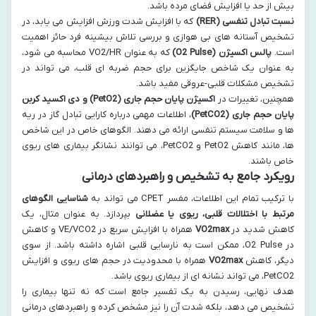
بیش از حد یا افزایش فضای مرده باشد.
نسبت تبادل تنفسی (RER)
که با افزایش شدت ورزش افزایش می یابد، در
تشخیص آستانه های بی هوازی و بررسی تلاش بیشینه فرد حائز اهمیت
است.
پالس اکسیژن (O2 Pulse)
که به عنوان VO2/HR محاسبه می شود،
به عنوان یک شاخص جایگزین برای حجم ضربه ای قلب، می تواند در
تشخیص مشکلات قلبی-عروقی مفید باشد.
همچنین، تغییرات در
اکسیژن پایان حجم جاری (PetO2) و دی اکسید کربن
پایان حجم جاری (PetCO2)
، اطلاعات مهمی درباره کارایی تبادل گاز در ریه
ها و سلامت سیستم تنفسی ارائه می دهند. الگوهای خاص در این شاخص
ها، مانند کاهش PetO2 و PetCO2، می توانند نشانگر بیماری های ریوی
خاص باشند.
رویکرد جامع به تشخیص و راهبردهای درمانی
با ترکیب تمام این اطلاعات، مفسر CPET می تواند به
شناسایی الگوهای
مرتبط با اختلالات قلبی، ریوی یا عضلانی
بپردازد. به عنوان مثال، یک
کاهش شدید در
VO2max
همراه با افزایش سریع در VE/VCO2 و کاهش
در O2 Pulse، ممکن است به نارسایی قلبی اشاره داشته باشد. از سوی
دیگر، کاهش
VO2max
همراه با محدودیت در حجم های ریوی و افزایش
PetCO2، می تواند نشانه ای از بیماری ریوی باشد.
هدف نهایی، رسیدن به یک تفسیر جامع است که نه تنها بیماری را
تشخیص می دهد، بلکه شدت آن را نیز مشخص کرده و راهبردهای درمانی