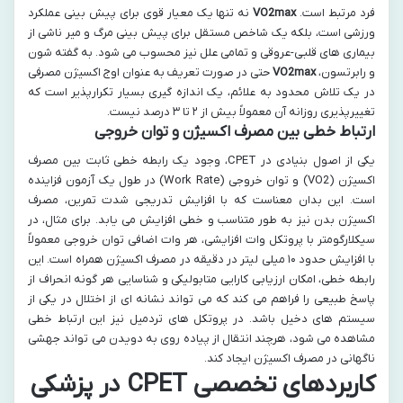
فرد مرتبط است.
VO2max
نه تنها یک معیار قوی برای پیش بینی عملکرد
ورزشی است، بلکه یک شاخص مستقل برای پیش بینی مرگ و میر ناشی از
بیماری های قلبی-عروقی و تمامی علل نیز محسوب می شود. به گفته شون
و رابرتسون،
VO2max
حتی در صورت تعریف به عنوان اوج اکسیژن مصرفی
در یک تلاش محدود به علائم، یک اندازه گیری بسیار تکرارپذیر است که
تغییرپذیری روزانه آن معمولاً بیش از ۲ تا ۳ درصد نیست.
ارتباط خطی بین مصرف اکسیژن و توان خروجی
یکی از اصول بنیادی در CPET، وجود یک رابطه خطی ثابت بین مصرف
اکسیژن (VO2) و توان خروجی (Work Rate) در طول یک آزمون فزاینده
است. این بدان معناست که با افزایش تدریجی شدت تمرین، مصرف
اکسیژن بدن نیز به طور متناسب و خطی افزایش می یابد. برای مثال، در
سیکلارگومتر با پروتکل وات افزایشی، هر وات اضافی توان خروجی معمولاً
با افزایش حدود ۱۰ میلی لیتر در دقیقه در مصرف اکسیژن همراه است. این
رابطه خطی، امکان ارزیابی کارایی متابولیکی و شناسایی هر گونه انحراف از
پاسخ طبیعی را فراهم می کند که می تواند نشانه ای از اختلال در یکی از
سیستم های دخیل باشد. در پروتکل های تردمیل نیز این ارتباط خطی
مشاهده می شود، هرچند انتقال از پیاده روی به دویدن می تواند جهشی
ناگهانی در مصرف اکسیژن ایجاد کند.
کاربردهای تخصصی CPET در پزشکی