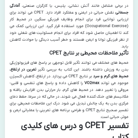
در برخی مشاغل مانند آتش نشانی، پلیس، یا کارگران صنعتی،
آمادگی
جسمانی
نقش حیاتی در ایمنی و عملکرد افراد دارد. CPET می تواند برای
ارزیابی توانایی فرد برای انجام وظایف فیزیکی سنگین در محیط کار
(Occupational Exercise) مورد استفاده قرار گیرد. این ارزیابی کمک می
کند تا اطمینان حاصل شود که افراد برای انجام مسئولیت های شغلی خود
از نظر فیزیکی توانا و ایمن هستند و خطر آسیب دیدگی یا حوادث کاهش
یابد.
تأثیر ملاحظات محیطی بر نتایج CPET
محیط های مختلف می توانند تأثیر قابل توجهی بر پاسخ های فیزیولوژیکی
بدن به ورزش داشته باشند. این کتاب به بررسی تأثیر
تمرین در ارتفاع،
محیط های گرم و سرد
بر نتایج CPET می پردازد. در ارتفاع، کاهش اکسیژن
موجود می تواند
VO2max
را کاهش داده و پاسخ های تنفسی و قلبی-
عروقی را تغییر دهد. در محیط های گرم، بار حرارتی بدن افزایش یافته و
مکانیسم های خنک کننده فعال می شوند، در حالی که در سرما، حفظ دمای
مرکزی بدن به یک چالش تبدیل می شود. درک این ملاحظات محیطی برای
تفسیر صحیح نتایج CPET و طراحی برنامه های تمرینی یا عملیاتی ایمن و
موثر، حیاتی است.
تفسیر CPET و درس های کلیدی
کتاب