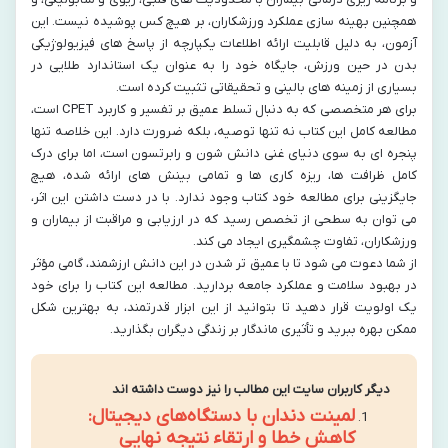
همچنین بهینه سازی عملکرد ورزشکاران، بر هیچ کس پوشیده نیست. این
آزمون، به دلیل قابلیت ارائه اطلاعات یکپارچه از پاسخ های فیزیولوژیکی
بدن در حین ورزش، جایگاه خود را به عنوان یک استاندارد طلایی در
بسیاری از زمینه های بالینی و تحقیقاتی تثبیت کرده است.
برای هر متخصصی که به دنبال تسلط عمیق بر تفسیر و کاربرد CPET است،
مطالعه کامل این کتاب نه تنها توصیه، بلکه ضرورت دارد. این خلاصه تنها
پنجره ای به سوی دنیای غنی دانش شون و رابرتسون است، اما برای درک
کامل ظرافت ها، ریزه کاری ها و تمامی بینش های ارائه شده، هیچ
جایگزینی برای مطالعه خود کتاب وجود ندارد. با در دست داشتن این اثر،
می توان به سطحی از تخصص رسید که در ارزیابی و مراقبت از بیماران و
ورزشکاران، تفاوت چشمگیری ایجاد می کند.
از شما دعوت می شود تا با عمیق تر شدن در این دانش ارزشمند، گامی مؤثر
در بهبود سلامت و عملکرد جامعه بردارید. مطالعه این کتاب را برای خود
یک اولویت قرار دهید تا بتوانید از این ابزار قدرتمند، به بهترین شکل
ممکن بهره ببرید و تأثیری ماندگار بر زندگی دیگران بگذارید.
دیگر کاربران سایت این مطالب را نیز دوست داشته اند
لمینت دندان با دستگاه‌های دیجیتال:
کاهش خطا و ارتقاء نتیجه نهایی