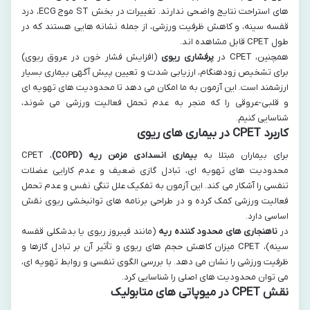
های استراحت نتایج واضحی ندارند. تغییرات در بخش ST موج ECG، درد
قفسه سینه، و کاهش ظرفیت ورزشی، از جمله نشانه هایی هستند که در
طول CPET قابل مشاهده اند.
همچنین، CPET در
پرفشاری ریوی
(افزایش فشار خون در عروق ریوی)
برای تشخیص زودهنگام، ارزیابی شدت و تعیین پیش آگهی بیماری بسیار
ارزشمند است. این آزمون به ما امکان می دهد تا محدودیت های تهویه ای
و قلبی-عروقی را که منجر به عدم تحمل فعالیت ورزشی می شوند،
شناسایی کنیم.
کاربرد CPET در بیماری های ریوی
برای بیماران مبتلا به
بیماری انسدادی مزمن ریه (COPD)
، CPET
محدودیت های تهویه ای، تبادل گازی ضعیف و عدم کارایی عضلات
تنفسی را آشکار می کند. این آزمون به تفکیک علل تنگی نفس و عدم تحمل
فعالیت ورزشی کمک کرده و در طراحی برنامه های توانبخشی ریوی نقش
اساسی دارد.
در
ناهنجاری های محدود کننده ریه
(مانند فیبروز ریوی یا بدشکلی قفسه
سینه)، CPET میزان کاهش حجم های ریوی و تأثیر آن بر تبادل گازها و
ظرفیت ورزشی را نشان می دهد. با بررسی الگوی تنفسی و روابط تهویه ای،
می توان محدودیت های اصلی را شناسایی کرد.
نقش CPET در میوپاتی های متابولیک