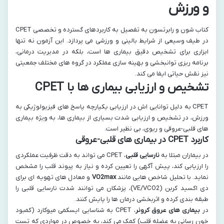
و ورزش
کتاب شون و رابرتسون به تفصیل به کاربردهای گسترده و تخصصی CPET
در طیف وسیعی از شرایط بالینی و ورزشی می پردازد. این آزمون نه تنها
ابزاری برای تشخیص دقیق بیماری ها است، بلکه در مدیریت درمانی،
برنامه ریزی توانبخشی و بهینه سازی عملکرد در گروه های مختلف جمعیتی
نیز نقش حیاتی ایفا می کند.
تشخیص و ارزیابی بیماری ها با CPET
CPET به دلیل توانایی اش در ارزیابی یکپارچه پاسخ های فیزیولوژیکی به
ورزش، در تشخیص و ارزیابی شدت بسیاری از بیماری ها، به ویژه بیماری
های قلبی-عروقی و ریوی، بی نظیر است.
کاربرد CPET در بیماری های قلبی-عروقی
در بیماران مبتلا به
نارسایی قلبی
، CPET می تواند به دقت ظرفیت عملکردی
را ارزیابی کند، پیش آگهی را تعیین کرده و نیاز به پیوند قلب را مشخص
نماید. با تحلیل شاخص هایی مانند
VO2max
و معادل های تهویه ای برای
دی اکسید کربن (VE/VCO2)، پزشکان می توانند شدت نارسایی قلبی را
طبقه بندی کرده و اثربخشی درمان ها را پایش کنند.
در
بیماری های عروق کرونر
، CPET به شناسایی ایسکمی میوکارد (کمبود
خون رسانی به عضله قلب) کمک می کند، به خصوص در مواردی که تست