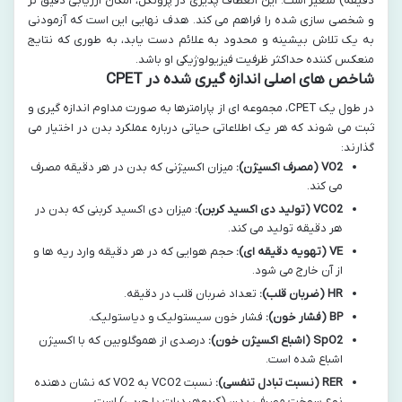
دقیقه) متغیر است. این انعطاف پذیری در پروتکل، امکان ارزیابی دقیق تر
و شخصی سازی شده را فراهم می کند. هدف نهایی این است که آزمودنی
به یک تلاش بیشینه و محدود به علائم دست یابد، به طوری که نتایج
منعکس کننده حداکثر ظرفیت فیزیولوژیکی او باشد.
شاخص های اصلی اندازه گیری شده در CPET
در طول یک CPET، مجموعه ای از پارامترها به صورت مداوم اندازه گیری و
ثبت می شوند که هر یک اطلاعاتی حیاتی درباره عملکرد بدن در اختیار می
گذارند:
VO2 (مصرف اکسیژن):
میزان اکسیژنی که بدن در هر دقیقه مصرف
می کند.
VCO2 (تولید دی اکسید کربن):
میزان دی اکسید کربنی که بدن در
هر دقیقه تولید می کند.
VE (تهویه دقیقه ای):
حجم هوایی که در هر دقیقه وارد ریه ها و
از آن خارج می شود.
HR (ضربان قلب):
تعداد ضربان قلب در دقیقه.
BP (فشار خون):
فشار خون سیستولیک و دیاستولیک.
SpO2 (اشباع اکسیژن خون):
درصدی از هموگلوبین که با اکسیژن
اشباع شده است.
RER (نسبت تبادل تنفسی):
نسبت VCO2 به VO2 که نشان دهنده
نوع سوخت مصرفی بدن (کربوهیدرات یا چربی) است.