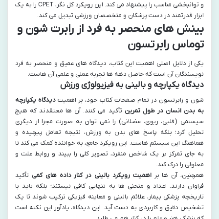
و توانبخشی مناسب را پیشنهاد می کند. این رویکرد کل نگر، CPET را به یک
ابزار قدرتمند در دست پزشکان و متخصصان ورزشی تبدیل می کند.
بینش های منحصر به فرد از رابرت شون و
توماس رابرتسون
یکی از دلایل اصلی اهمیت این کتاب، دیدگاه های عمیق و منحصر به فرد
نویسندگان آن است که حاصل دهه ها تجربه عملی و علمی آن هاست.
دیدگاه یکپارچه و بالینی به فیزیولوژی ورزش
شون و رابرتسون در تمام صفحات کتاب خود، بر اهمیت
دیدگاه یکپارچه
به بدن انسان در طول تمرین
تأکید می کنند. آن ها معتقدند که هیچ
سیستمی (قلبی، ریوی، عضلانی) را نمی توان به صورت مجزا از دیگری
تحلیل کرد؛ بلکه پاسخ های بدن به ورزش، نتیجه تعامل پیچیده و
هماهنگ این سیستم هاست. این رویکرد جامع، به خواننده کمک می کند تا
به جای تمرکز بر یک شاخص منفرد، تصویر کلی را ببیند و روابط علت و
معلولی را درک کند.
همچنین، آن ها بر
اهمیت رویکرد بالینی در کنار داده های کمی
تأکید
فراوان دارند. اعداد و منحنی ها به تنهایی کافی نیستند؛ بلکه باید با
تاریخچه پزشکی بیمار، علائم بالینی و معاینه فیزیکی ترکیب شوند تا یک
تشخیص دقیق و کاربردی به دست آید. این دیدگاه، یادآور این نکته است
که پزشکی هنر و علم را در کنار هم می طلبد.