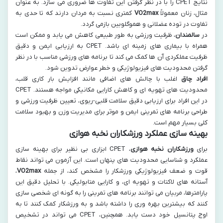
نتایج CPET را با در نظر گرفتن این تفاوت ها ضروری می سازد. به عنوان
مثال، زنان معمولاً
VO2max
کمتری نسبت به مردان دارند که تا حدی به
تفاوت در توده عضلانی و هموگلوبین بازمی گردد.
در
سالمندان
، ظرفیت ورزشی به طور طبیعی کاهش می یابد و ممکن است
همراه با بیماری های زمینه ای باشد. CPET به ارزیابی ایمن و دقیق
ظرفیت عملکردی آن ها کمک می کند تا برنامه های ورزشی مناسب با در نظر
گرفتن محدودیت های فیزیولوژیکی و خطر عوارض تدوین شود.
افراد چاق
اغلب با چالش های اضافی مانند افزایش بار کاری قلب،
محدودیت های تهویه ای و کاهش کارایی مکانیکی مواجه هستند. CPET
در این افراد برای ارزیابی دقیق سلامت قلبی-ریوی، تعیین ظرفیت ورزشی و
طراحی برنامه های تمرینی ایمن و موثر برای مدیریت وزن و بهبود سلامت
کلی بسیار مهم است.
بهینه سازی عملکرد ورزشکاران نخبه هوازی
برای
ورزشکاران نخبه هوازی
، CPET ابزاری بی نظیر برای بهینه سازی
عملکرد و شناسایی محدودیت های پنهان است. این آزمون می تواند نقاط
قوت و ضعف فیزیولوژیکی ورزشکار را مشخص کند، از جمله
VO2max
،
آستانه های لاکتات و تهویه ای، و کارایی متابولیکی. با تحلیل دقیق این
پارامترها، مربیان می توانند برنامه های تمرینی را به گونه ای شخصی سازی
کنند که بیشترین بهره وری را داشته باشد و به ورزشکار کمک کنند تا به
اوج پتانسیل خود دست یابد. همچنین، CPET می تواند در تشخیص