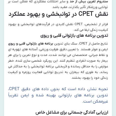
سندروم تمرین بیش از حد
و سایر اختلالات عملکردی که ممکن است بر
توانایی ورزشکار تأثیر بگذارند، مفید باشد.
نقش CPET در توانبخشی و بهبود عملکرد
فراتر از تشخیص، CPET نقش کلیدی در فرآیندهای توانبخشی و بهبود
کیفیت زندگی ایفا می کند.
تدوین برنامه های بازتوانی قلبی و ریوی
نتایج حاصل از CPET، سنگ بنای تدوین
برنامه های بازتوانی قلبی و ریوی
ایمن و موثر هستند. با تعیین دقیق ظرفیت ورزشی، آستانه های تهویه ای
و نقاط جبرانی، متخصصان می توانند شدت، مدت و نوع تمرین را برای هر
بیمار به صورت انفرادی تنظیم کنند. این رویکرد شخصی سازی شده، خطر
عوارض را به حداقل رسانده و اثربخشی برنامه توانبخشی را به حداکثر می
رساند، به طوری که بیماران به تدریج توانایی فعالیت روزمره و کیفیت
زندگی خود را بهبود بخشند.
تجربه نشان داده است که بدون داده های دقیق CPET،
تدوین برنامه های بازتوانی بهینه شده و ایمن تقریباً
غیرممکن است.
ارزیابی آمادگی جسمانی برای مشاغل خاص