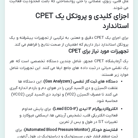
علل قلبی، ریوی، عضلانی یا حتی روانشناختی که باعث محدودیت فعالیت
می شوند.
اجزای کلیدی و پروتکل یک CPET
استاندارد
برای اجرای یک CPET دقیق و معتبر، به ترکیبی از تجهیزات پیشرفته و یک
پروتکل استاندارد نیاز داریم که اطمینان از صحت نتایج را فراهم می کند.
تجهیزات مورد نیاز برای CPET
یک آزمایشگاه CPET مجهز، شامل چندین دستگاه تخصصی است که هر
یک نقشی حیاتی در ثبت داده های جامع ایفا می کنند. این تجهیزات شامل
موارد زیر هستند:
دستگاه های ثبت گاز تنفسی (Gas Analyzers):
این دستگاه ها
غلظت اکسیژن و دی اکسید کربن را در هوای دم و بازدم اندازه گیری
می کنند تا مصرف اکسیژن (VO2) و تولید دی اکسید کربن (VCO2)
محاسبه شود.
الکتروکاردیوگرام ۱۲ لیدی (۱۲-Lead ECG):
برای پایش مداوم
فعالیت الکتریکی قلب، تشخیص آریتمی ها، ایسکمی میوکارد و
تغییرات ST در طول و پس از تمرین.
فشارسنج خودکار (Automated Blood Pressure Monitor):
برای
ثبت منظم فشار خون سیستولیک و دیاستولیک در طول آزمون.