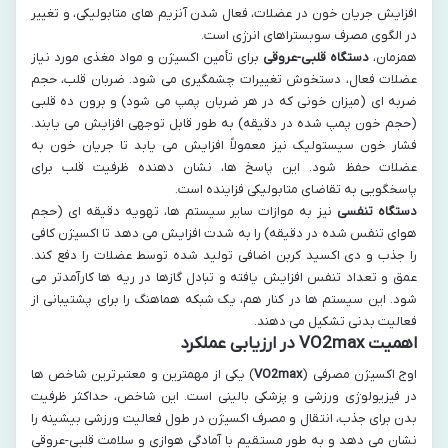
افزایش جریان خون در عضلات، فعال شدن آنزیم های متابولیکی، و تغییر
در الگوی مصرف سوبستراهای انرژی است.
همزمان،
دستگاه قلبی-عروقی
برای تأمین اکسیژن و مواد مغذی مورد نیاز
عضلات فعال، دستخوش تغییرات چشمگیری می شود. ضربان قلب، حجم
ضربه ای (میزان خونی که در هر ضربان پمپ می شود) و برون ده قلبی
(حجم خون پمپ شده در دقیقه) به طور قابل توجهی افزایش می یابند.
فشار خون سیستولیک نیز معمولاً افزایش می یابد تا جریان خون به
عضلات حفظ شود. این پاسخ ها، نشان دهنده ظرفیت قلب برای
پاسخگویی به تقاضای متابولیکی فزاینده است.
دستگاه تنفسی
نیز به موازات سایر سیستم ها، تهویه دقیقه ای (حجم
هوای تنفس شده در دقیقه) را به شدت افزایش می دهد تا اکسیژن کافی
را جذب و دی اکسید کربن اضافی تولید شده توسط عضلات را دفع کند.
عمق و تعداد تنفس افزایش یافته و تبادل گازها در ریه ها کارآمدتر می
شود. این سیستم ها در کنار هم، یک شبکه هماهنگ را برای پشتیبانی از
فعالیت بدنی تشکیل می دهند.
اهمیت
VO2max
در ارزیابی عملکرد
اوج اکسیژن مصرفی (
VO2max
) یکی از مهمترین و معتبرترین شاخص ها
در فیزیولوژی ورزشی و پزشکی بالینی است. این شاخص، حداکثر ظرفیت
بدن برای جذب، انتقال و مصرف اکسیژن در طول فعالیت ورزشی بیشینه را
نشان می دهد و به طور مستقیم با آمادگی هوازی و سلامت قلبی-عروقی