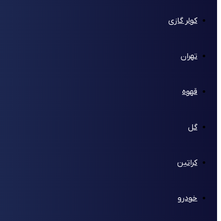
کولر گازی
تهران
قهوه
گل
کراتین
خودرو