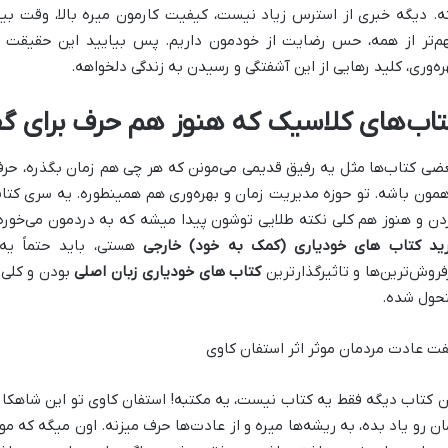
ه. دیگه خبری از استرس زیاد نیست، کیفیت کارمون میره بالا، وقت بیشت
م‌تر از همه، حس رضایت از خودمون داریم. پس بیایید این حقیقت ر
ره‌وری، کلید رهایی از این آشفتگی و رسیدن به زندگی دلخواهه.
تاب‌های کلاسیک که هنوز هم حرف برای گف
ضی کتاب‌ها مثل یه رفیق قدیمی می‌مونن که هر چی هم زمان بگذره، حرف‌
همون باشه. تو حوزه مدیریت زمان و بهره‌وری هم همینطوره. یه سری کتا
دن و هنوز هم کلی نکته طلایی توشون پیدا میشه که به دردمون می‌خوره.
ید کتاب‌ های خودیاری (کمک به خود) خارجی
هستی، باید حتماً یه 
فروش‌ترین‌ها و تاثیرگذارترین
کتاب های خودیاری زبان اصلی
بودن و کلی آ
حول شده.
ت عادت مردمان موثر اثر استفان کاوی
ن کتاب دیگه فقط یه کتاب نیست، یه مکتبه! استفان کاوی تو این شاهکا
ان رو یاد بده، به ریشه‌ها میره و از عادت‌ها حرف میزنه. اون میگه که م