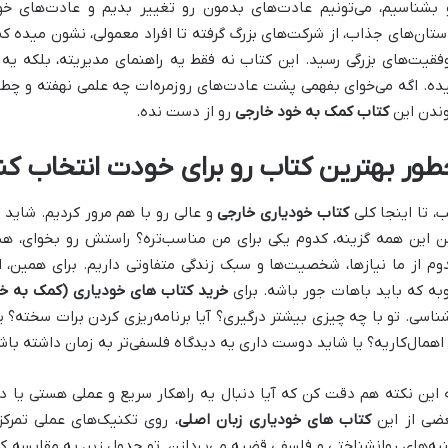
 بشناسیم، می‌تونیم عادت‌های بدمون رو تغییر بدیم و عادت‌های خ
ستان‌های جذاب، از شرکت‌های بزرگ گرفته تا افراد معمولی، نشون میده 
فقیت‌های بزرگی رسید. این کتاب نه فقط یه راهنمای مدیریته، بلکه یه
ده. اگه می‌خوای بفهمی پشت عادت‌های روزمره‌ات چه علمی نهفته و چطور
ندن این
کتاب کمک به خود خارجی
رو از دست نده.
طور بهترین کتاب رو برای خودت انتخاب کن
، تا اینجا کلی
کتاب خودیاری خارجی
و عالی رو با هم مرور کردیم. شاید 
ن این همه گزینه، کدوم یکی برای من مناسب‌تره؟ راستش رو بخوای، ه
وم از ما نیازها، شخصیت‌ها و سبک زندگی متفاوتی داریم. برای همین، 
به که باید باهات جور باشه. برای
خرید کتاب‌ های خودیاری (کمک به خ
ناسی. تو با چه چیزی بیشتر درگیری؟ آیا برنامه‌ریزی کردن برات سخته؟ 
 اهمال‌کاریه؟ یا شاید دوست داری یه دیدگاه فلسفی‌تر به زمان داشته با
 این نکته هم دقت کن که آیا دنبال یه راهکار سریع و عملی هستی یا د
ضی از این
کتاب های خودیاری زبان اصلی
، روی تکنیک‌های عملی تمرکز
به‌های روانشناختی و فلسفی قضیه می‌پردازن. تو جدول زیر، یه مقایسه کوچ