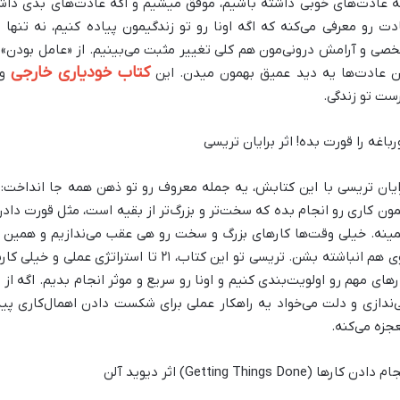
ه عادت‌های خوبی داشته باشیم، موفق میشیم و اگه عادت‌های بدی داش
دت رو معرفی می‌کنه که اگه اونا رو تو زندگیمون پیاده کنیم، نه تنها 
صی و آرامش درونی‌مون هم کلی تغییر مثبت می‌بینیم. از «عامل بودن» تا «
کتاب خودیاری خارجی
ن عادت‌ها یه دید عمیق بهمون میدن. این
وا
ست تو زندگی.
رباغه را قورت بده! اثر برایان تریسی
ایان تریسی با این کتابش، یه جمله معروف رو تو ذهن همه جا انداخت: 
ون کاری رو انجام بده که سخت‌تر و بزرگ‌تر از بقیه است، مثل قورت دادن
ینه. خیلی وقت‌ها کارهای بزرگ و سخت رو هی عقب می‌ندازیم و همین 
روی هم انباشته بشن. تریسی تو این کتاب، ۲۱ تا
رهای مهم رو اولویت‌بندی کنیم و اونا رو سریع و موثر انجام بدیم. اگه 
‌ندازی و دلت می‌خواد یه راهکار عملی برای شکست دادن اهمال‌کاری پید
جزه می‌کنه.
 دادن کارها (Getting Things Done) اثر دیوید آلن