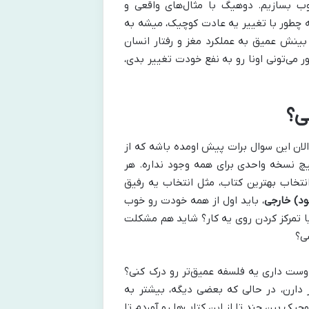
وب بسازیم. دوهیگ با مثال‌های واقعی و
که چطور با تغییر یه عادت کوچیک، میشه به
 بینش عمیق به عملکرد مغز و رفتار انسان
 می‌تونی اونا رو به نفع خودت تغییر بدی،
ی؟
الان این سوال برات پیش اومده باشه که از
یچ نسخه واحدی برای همه وجود نداره. هر
انتخاب بهترین کتاب، مثل انتخاب یه رفیق
ود) خارجی
، باید اول از همه خودت رو خوب
یا تمرکز کردن روی یه کار؟ شاید هم مشکلت
شی؟
وست داری یه فلسفه عمیق‌تر رو درک کنی؟
 دارن، در حالی که بعضی دیگه، بیشتر به
یک بین چند تا از این کتاب‌ها رو آوردم تا