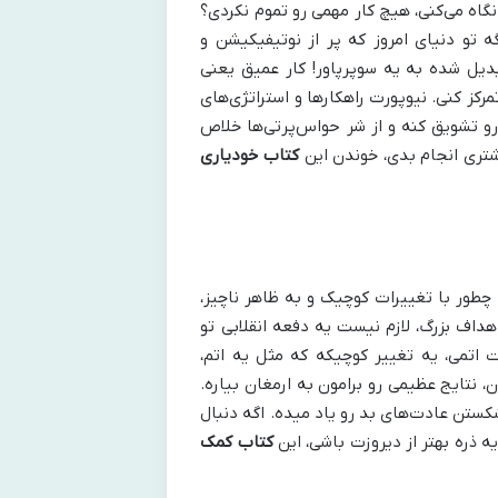
اه می‌کنی، هیچ کار مهمی رو تموم نکردی؟
تو دنیای امروز که پر از نوتیفیکیشن و
بدیل شده به یه سوپرپاور! کار عمیق یعنی
رکز کنی. نیوپورت راهکارها و استراتژی‌های
و تشویق کنه و از شر حواس‌پرتی‌ها خلاص
یشتری انجام بدی، خوندن این
کتاب خودیاری
 چطور با تغییرات کوچیک و به ظاهر ناچیز،
هداف بزرگ، لازم نیست یه دفعه انقلابی تو
 اتمی، یه تغییر کوچیکه که مثل یه اتم،
، نتایج عظیمی رو برامون به ارمغان بیاره.
شکستن عادت‌های بد رو یاد میده. اگه دنبال
ه ذره بهتر از دیروزت باشی، این
کتاب کمک