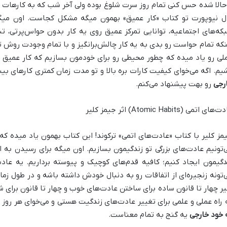
حالا شده حس کنی تمام روز سرت شلوغ بوده ولی آخر شب که به کارهات نگ
ل نیوپورت تو کتاب «کار عمیق» بهمون میگه مشکل کجاست. اون میگه 
که‌های اجتماعیه، توانایی تمرکز عمیق روی یه کار بدون حواس‌پرتی، ت
نکه تمام حواست رو بدی به یه کار چالش‌برانگیز و با تمام وجودت روش تم
لی رو یاد میده که چطور محیطی رو برای خودمون بسازیم که کار عمیق ر
یم. اگه می‌خوای کیفیت کارات بره بالا و تو مدت زمان کمتری کارهای ب
رجی
رو بهت پیشنهاد می‌کنم.
های اتمی (Atomic Habits) اثر جیمز کلیر
مز کلیر با کتاب «عادت‌های اتمی» ترکوند! این کتاب بهمون یاد میده که
‌تونیم عادت‌های بزرگی تو زندگیمون بسازیم. اون میگه برای رسیدن به ا
دگیمون ایجاد کنیم؛ کافیه قدم‌های کوچیک و پیوسته برداریم. یه عادت
‌تونه زنجیره‌ای از اتفاقات رو به دنبال خودش داشته باشه و در طول زمان
یر چهار تا قانون ساده برای ساختن عادت‌های خوب و چهار تا قانون برای 
 راه عملی و علمی برای تغییر عادت‌های زندگیت هستی و می‌خوای هر روز ی
 خود خارجی
یه گنج به تمام معناست.