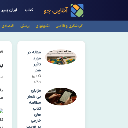
کتاب
ایران پیپر
گردشگری و اقامتی
تکنولوژی
پزشکی
اقتصادی
مقاله در
مورد
بر
تاثیر
هنر
1 روز
آخری
پیش
دل
مزایای
بی شمار
مد
مطالعه
کتاب
های
گا
خارجی
در فرمت
دس