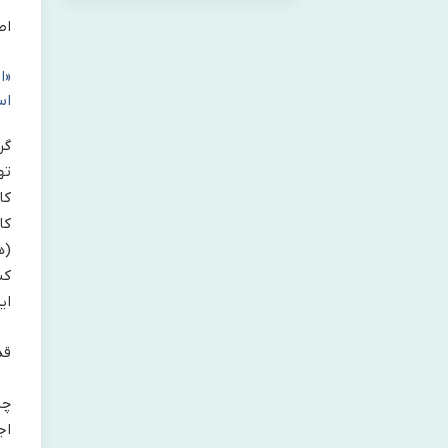
اصلگرای
«ا
اس
گر
ته
کا
کن
ای
قدرت ع
چا
اج