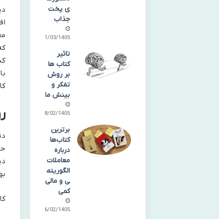
ی پخت
جذاب
مغ
01/03/1405
که
تاثیر
کتاب ها
با
بر روش
تفکر و
کا
بینش ما
ر
28/02/1405
برترین
دن
کتاب‌ها
حو
درباره
معاملات
دی
الگوریتم
به
ی و مالی
کمی
کار عم
16/02/1405