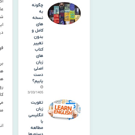
اگ
چگونه
عا
به
شخ
نسخه
های
ای
کامل و
در
بدون
تغییر
قو
کتاب
های
زبان
بر
اصلی
هم
دست
هم
یابیم؟
13/03/1405
کا
می
تقویت
زبان
مع
انگلیسی
با
انجام
مطالعه
دستورها