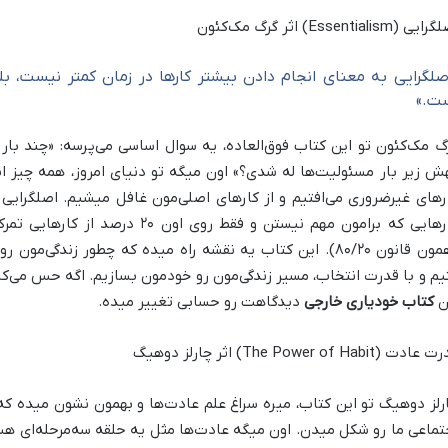
ی (Essentialism) اثر گرگ مک‌کئون
صلگرایی به معنای انجام دادن بیشتر کارها در زمان کمتر نیست، ب
ت.»
گ مک‌کئون تو این کتاب فوق‌العاده، یه سوال اساسی می‌پرسه: «چند بار
ش زیر بار مسئولیت‌ها له شدی؟» اون میگه تو دنیای امروز، همه چیز ای
رهای غیرضروری می‌افتیم و از کارهای اصلی‌مون غافل میشیم. اصلگرایی 
(همون قانون ۸۰/۲۰). این کتاب یه نقشه راه میده که چطور زندگی
یم و با قدرت انتخاب، مسیر زندگی‌مون رو خودمون بسازیم. اگه حس می‌کنی
ن
کتاب خودیاری خارجی
دیدگاهت رو حسابی تغییر میده.
ادت (The Power of Habit) اثر چارلز دوهیگ
رلز دوهیگ تو این کتاب، میره سراغ علم عادت‌ها و بهمون نشون میده که
تماعی ما رو شکل میدن. اون میگه عادت‌ها مثل یه حلقه سه‌مرحله‌ای هس