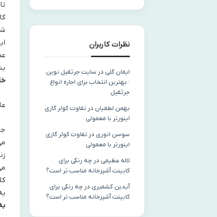
تا
کا
شب
ای
نظرات کاربران
عم
بش
ایمان گلی
در
سایت جرثقیل نوین
خا
: بهترین انتخاب برای اجاره انواع
جرثقیل
عادت‌
بهمن لطفیان
در
تفاوت کولر گازی
اینورتر با معمولی
جی
سوسن انوری
در
تفاوت کولر گازی
می
اینورتر با معمولی
زن
لاله عظیمی
در
چه رنگی برای
می
کابینت آشپزخانه مناسب‌ تر است؟
کل
آیدین کشمیری
در
چه رنگی برای
یه
کابینت آشپزخانه مناسب‌ تر است؟
به