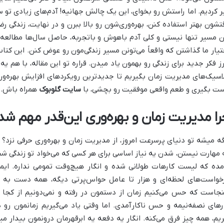
ر کردیم. اما راستش رو بخوای، این یک چالش جهانیه! آدم‌های زیادی تو سر
تشون بهتر استفاده کنن، بهره‌وری‌شون رو بالا ببرن و در نهایت، زندگی 
ن مسیر تنها نیستی و کلی آدم باهوش و باتجربه، حاصل سال‌ها مطالعه 
تیار ما گذاشتن که واقعاً می‌تونن مسیر زندگی‌مون رو عوض کنن. این کتاب
ز فکر جدید برای زندگی رو بهمون یاد میدن. قراره تو این مقاله، با هم یه
اسیک‌های مدیریت زمان بگیریم تا جدیدترین رویکردهای افزایش بهره‌ور
ت بگیری و طعم واقعی موفقیت رو بچشی، با
سایت گلوبوک
همراه باش.
را مدیریت زمان و بهره‌وری این‌قدر مهم شد
ه میشه تو دنیای پرسرعت امروز، از مدیریت زمان و بهره‌وری حرفی نزد؟ ر
 مهارت نیستن، شدن یه نیاز اساسی برای هر کسی که می‌خواد تو زندگی 
مده که لیست کارهات طولانی شده و انگار هیچ‌وقت تمومی نداره. ایمیل
خواست‌های لحظه‌ای و هزار تا عامل حواس‌پرتی دیگه، همه دست به 
نجاست که حس می‌کنیم زمان از دستمون در رفته و نمی‌دونیم از کجا 
رهای نصفه‌نیمه و حس ناکارآمدی. اما وقتی یاد می‌گیریم زمانمون رو د
ریم، همه چیز فرق می‌کنه. انگار یه دفعه یه ابرقهرمان درونمون بیدار 