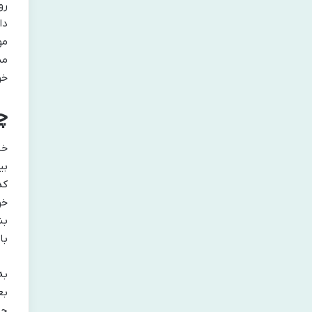
رو
دا
مو
می
خو
چ
خب
بی
کد
خو
بش
با
به
بع
جن