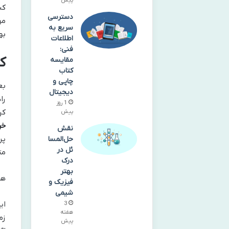
پیش
کن
دسترسی
مه
سریع به
به
اطلاعات
فنی:
ک
مقایسه
کتاب
چاپی و
بع
دیجیتال
را
1 روز
کر
پیش
خر
نقش
پر
حل‌المسا
ئل در
مت
درک
بهتر
هف
فیزیک و
شیمی
ای
3
هفته
زم
پیش