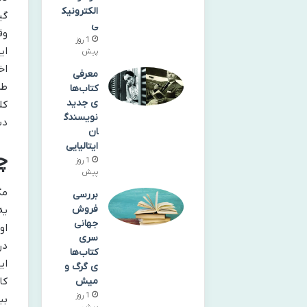
الکترونیک
گی
ی
وق
1 روز
ای
پیش
اخ
معرفی
طر
کتاب‌ها
ی جدید
کل
نویسندگ
دس
ان
ایتالیایی
چ
1 روز
پیش
مگ
بررسی
فروش
یه
جهانی
او
سری
در
کتاب‌ها
ای
ی گرگ و
کا
میش
1 روز
بب