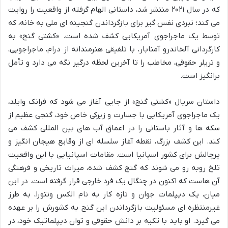
که در سال ۲۰۲۱ منتشر شد، داستانی الهام گرفته از واقعیت را روایت
می کند؛ نبردی نفس گیر برای بازگرداندن گنجینه ای ملی به خانه، که
توسط یک ماجراجوی آمریکایی کشف شده است. «کشتی گنج» به
کارگردانی آلخاندرو آمنابار، با تلفیقی هنرمندانه از درام، ماجراجویی،
و تریلر حقوقی، مخاطب را تا آخرین لحظه درگیر نگه می دارد و تأمل
برانگیز است.
داستان سریال «کشتی گنج» از جایی آغاز می شود که فرانک وایلد،
یک ماجراجوی آمریکایی با جسارت و زیرکی خاص خود، گنجی عظیم از
سکه ها و آثار باستانی را در اعماق آب های بین المللی کشف می
کند. این کشف بزرگ، نقطه آغاز سلسله ای از وقایع هیجان انگیز و
پرچالش برای کشور اسپانیا است. مقامات اسپانیایی با این واقعیت
تلخ روبه رو می شوند که گنج کشف شده، میراث تاریخی و فرهنگی
آن هاست که اکنون در چنگال یک فرد خارجی قرار گرفته است. در این
میان، یک دیپلمات جوان و تازه کار به نام الکس ونتورا، به طرز
غیرمنتظره ای مسئولیت بازگرداندن این گنج به کشورش را بر عهده
می گیرد. او باید با تکیه بر دانش حقوقی و توان دیپلماتیک خود، در