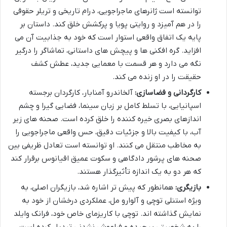
توانسته است ژانرهای ماجراجویی، درام تاریخی و تریلر حقوقی
را در هم آمیزد و روایتی پویا و پرکشش خلق کند. داستان بر
پایه یک اتفاق واقعی استوار است که خود به جذابیت آن می
افزاید. گره افکنی ها و پیچش های داستانی، تماشاگر را درگیر
نگه می دارد و هر قسمت با معمایی جدید، عطش کشف
حقیقت را در او زنده می کند.
کارگردانی و فضاسازی:
آلخاندرو آمنابار، کارگردان برجسته
اسپانیایی، با تسلط کامل بر زبان سینما، فضایی گیرا و چشم
اندازهای بصری خیره کننده را خلق کرده است. صحنه های زیر
آب، با کیفیت بالا و جزئیات دقیق، حس واقعی ماجراجویی را
به مخاطب منتقل می کنند. او توانسته است تعادل ظریفی بین
صحنه های پرشور دادگاهی و سکوت عمیق اقیانوس برقرار کند
که هر دو به یک اندازه تأثیرگذار هستند.
بازیگری:
همانطور که پیش تر اشاره شد، بازیگران اصلی، به
ویژه استنلی توچی و آلوارو مل، عملکردی درخشان از خود به
نمایش گذاشته اند. توچی با کاریزمای خاص خود، فرانک وایلد