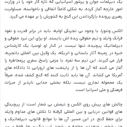
یک دیپلمات جوان و پرشور اسپانیایی که تازه کار خود را در وزارت
امور خارجه آغاز کرده، به شکلی کاملاً اتفاقی و ناخواسته، مسئولیت
رهبری پرونده بازگرداندن این گنج به کشورش را بر عهده می گیرد.
الکس ونتورا، با وجود بی تجربگی اولیه، باید در برابر قدرت و نفوذ
فرانک وایلد و تیم حقوقی زبده اش بایستد. او برای این نبرد حقوقی و
دیپلماتیک پیچیده، تنها نیست. در کنار او، لوسیا، یک کارشناس
خبره در زمینه آثار باستانی و انریکه، یک وکیل بین المللی باتجربه،
قرار می گیرند. این تیم سه نفره، با عزمی راسخ، سفری پرمخاطره را
آغاز می کنند که آن ها را از پایتخت های اروپایی تا دادگاه های
آمریکا می کشاند. آن ها باید ثابت کنند که گنج کشف شده، صرفاً
یک محموله تجاری نیست، بلکه بخشی جدایی ناپذیر از میراث
فرهنگی و ملی اسپانیا است.
چالش های پیش روی الکس و تیمش بی شمار است؛ از پیچیدگی
های قوانین دریایی و بین المللی گرفته تا تلاش های مداوم وایلد
برای حفظ گنج. در این مسیر، آن ها با موانع قانونی، دیپلماتیک و
حتی شخصی متعددی مواجه می شوند. این درگیری ها، فقط بر سر