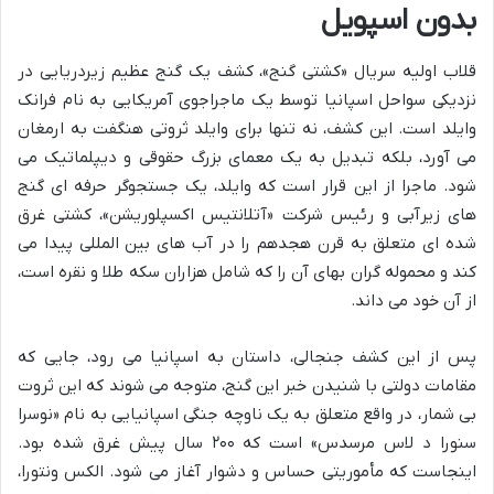
بدون اسپویل
قلاب اولیه سریال «کشتی گنج»، کشف یک گنج عظیم زیردریایی در
نزدیکی سواحل اسپانیا توسط یک ماجراجوی آمریکایی به نام فرانک
وایلد است. این کشف، نه تنها برای وایلد ثروتی هنگفت به ارمغان
می آورد، بلکه تبدیل به یک معمای بزرگ حقوقی و دیپلماتیک می
شود. ماجرا از این قرار است که وایلد، یک جستجوگر حرفه ای گنج
های زیرآبی و رئیس شرکت «آتلانتیس اکسپلوریشن»، کشتی غرق
شده ای متعلق به قرن هجدهم را در آب های بین المللی پیدا می
کند و محموله گران بهای آن را که شامل هزاران سکه طلا و نقره است،
از آن خود می داند.
پس از این کشف جنجالی، داستان به اسپانیا می رود، جایی که
مقامات دولتی با شنیدن خبر این گنج، متوجه می شوند که این ثروت
بی شمار، در واقع متعلق به یک ناوچه جنگی اسپانیایی به نام «نوسرا
سنورا د لاس مرسدس» است که ۲۰۰ سال پیش غرق شده بود.
اینجاست که مأموریتی حساس و دشوار آغاز می شود. الکس ونتورا،