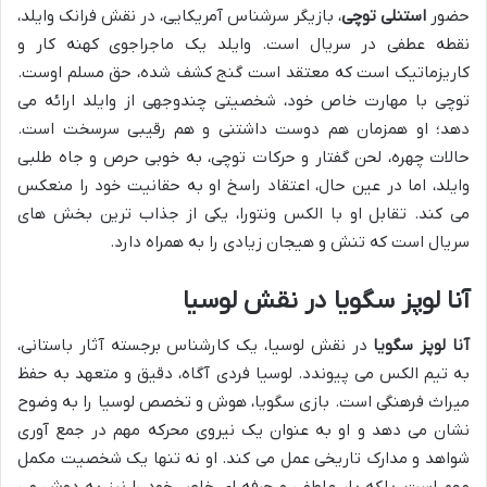
حضور
استنلی توچی
، بازیگر سرشناس آمریکایی، در نقش فرانک وایلد،
نقطه عطفی در سریال است. وایلد یک ماجراجوی کهنه کار و
کاریزماتیک است که معتقد است گنج کشف شده، حق مسلم اوست.
توچی با مهارت خاص خود، شخصیتی چندوجهی از وایلد ارائه می
دهد؛ او همزمان هم دوست داشتنی و هم رقیبی سرسخت است.
حالات چهره، لحن گفتار و حرکات توچی، به خوبی حرص و جاه طلبی
وایلد، اما در عین حال، اعتقاد راسخ او به حقانیت خود را منعکس
می کند. تقابل او با الکس ونتورا، یکی از جذاب ترین بخش های
سریال است که تنش و هیجان زیادی را به همراه دارد.
آنا لوپز سگویا در نقش لوسیا
آنا لوپز سگویا
در نقش لوسیا، یک کارشناس برجسته آثار باستانی،
به تیم الکس می پیوندد. لوسیا فردی آگاه، دقیق و متعهد به حفظ
میراث فرهنگی است. بازی سگویا، هوش و تخصص لوسیا را به وضوح
نشان می دهد و او به عنوان یک نیروی محرکه مهم در جمع آوری
شواهد و مدارک تاریخی عمل می کند. او نه تنها یک شخصیت مکمل
مهم است، بلکه بار عاطفی و حرفه ای خاص خود را نیز به دوش می