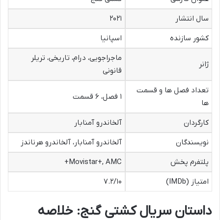
سال انتشار
۲۰۲۱
کشور سازنده
اسپانیا
ماجراجویی، درام، تاریخی، تریلر
ژانر
قانونی
تعداد فصل ها و قسمت
۱ فصل، ۶ قسمت
ها
کارگردان
آلخاندرو آمنابار
نویسندگان
آلخاندرو آمنابار، آلخاندرو هرناندز
پلتفرم پخش
Movistar+, AMC+
امتیاز (IMDb)
۷.۲/۱۰
داستان سریال کشتی گنج: خلاصه