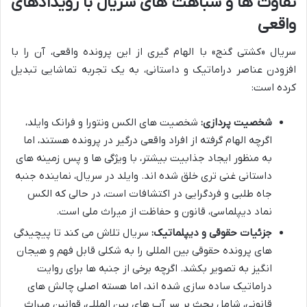
تفاوت ها و شباهت های سریال با رویدادهای
واقعی
سریال «کشتی گنج» با الهام گیری از این پرونده واقعی، آن را با
افزودن عناصر دراماتیک و داستانی، به یک تجربه تماشایی تبدیل
کرده است:
شخصیت پردازی:
شخصیت های الکس ونتورا و فرانک وایلد،
اگرچه الهام گرفته از افراد واقعی درگیر در پرونده هستند، اما
به منظور ایجاد جذابیت بیشتر، با ویژگی ها و پس زمینه های
داستانی غنی تری خلق شده اند. وایلد در سریال، نماینده جنبه
جاه طلبی و فردگرایی در اکتشافات است، در حالی که الکس
نماد دیپلماسی، قانون و حفاظت از میراث ملی است.
جزئیات حقوقی و دیپلماتیک:
سریال تلاش می کند تا پیچیدگی
های پرونده حقوقی بین المللی را به شکلی قابل فهم و هیجان
انگیز به تصویر بکشد. اگرچه برخی از جنبه ها برای روایت
دراماتیک ساده سازی شده اند، اما هسته اصلی چالش های
قانونی، شامل بحث بر سر آب های بین المللی، قوانین میراث