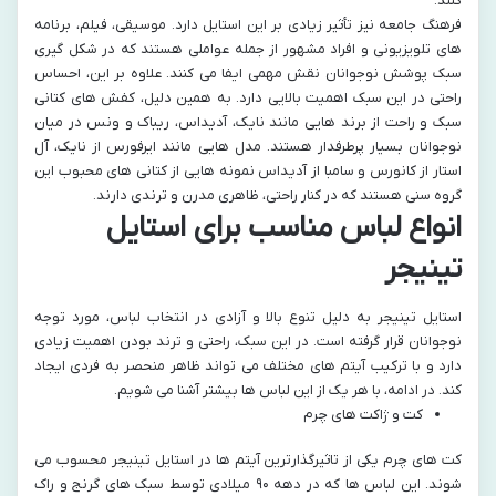
کنند.
فرهنگ جامعه نیز تأثیر زیادی بر این استایل دارد. موسیقی، فیلم، برنامه‌
های تلویزیونی و افراد مشهور از جمله عواملی هستند که در شکل‌ گیری
سبک پوشش نوجوانان نقش مهمی ایفا می‌ کنند. علاوه بر این، احساس
راحتی در این سبک اهمیت بالایی دارد. به همین دلیل، کفش‌ های کتانی
سبک و راحت از برند هایی مانند نایک، آدیداس، ریباک و ونس در میان
نوجوانان بسیار پرطرفدار هستند. مدل‌ هایی مانند ایرفورس از نایک، آل
استار از کانورس و سامبا از آدیداس نمونه‌ هایی از کتانی‌ های محبوب این
گروه سنی هستند که در کنار راحتی، ظاهری مدرن و ترندی دارند.
انواع لباس‌ مناسب برای استایل
تینیجر
استایل تینیجر به دلیل تنوع بالا و آزادی در انتخاب لباس، مورد توجه
نوجوانان قرار گرفته است. در این سبک، راحتی و ترند بودن اهمیت زیادی
دارد و با ترکیب آیتم‌ های مختلف می‌ تواند ظاهر منحصر به فردی ایجاد
کند. در ادامه، با هر یک از این لباس‌ ها بیشتر آشنا می‌ شویم.
کت‌ و ژاکت‌ های چرم
کت‌ های چرم یکی از تاثیرگذارترین آیتم‌ ها در استایل تینیجر محسوب می‌
شوند. این لباس‌ ها که در دهه‌ ۹۰ میلادی توسط سبک‌ های گرنج و راک