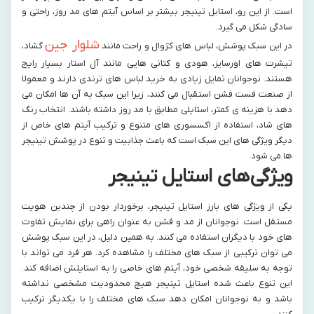
است. از این‌ رو، استایل تینیجر بیشتر بر اساس آیتم‌ های مد روز، راحتی و
سادگی شکل می‌ گیرد.
شلوار جین
در این سبک پوشش، لباس‌ های کژوال و راحت مانند
گشاد،
تیشرت‌ های اورسایز، هودی و کتانی‌ هایی مانند آل‌ استار بسیار رایج
هستند. نوجوانان تمایل زیادی به خرید لباس‌ های ترندی دارند و معمولا
از صنعت فست فشن استقبال می‌ کنند، زیرا این سبک به آن‌ ها امکان می‌
دهد با هزینه‌ ی کمتر، استایلی مطابق با مد روز داشته باشند. انتخاب رنگ‌
های شاد، استفاده از اکسسوری‌ های متنوع و ترکیب آیتم‌ های خاص از
دیگر ویژگی‌ های این سبک است که باعث جذابیت و تنوع در پوشش تینیجر
ها می‌ شود.
ویژگی‌های استایل تینیجر
یکی از ویژگی‌ های بارز استایل تینیجر، برخوردار بودن از چندین هویت
مستقل است. نوجوانان از مد و فشن به عنوان راهی برای نمایش تفاوت‌
های خود با دیگران استفاده می‌ کنند. به همین دلیل، در این سبک پوشش
می‌ توان ترکیبی از سبک‌ های مختلف را مشاهده کرد. هر فرد می‌ تواند با
توجه به سلیقه شخصی خود، آیتم‌ های خاصی را به استایلش اضافه کند.
این تنوع باعث شده استایل تینیجر هیچ محدودیت مشخصی نداشته
باشد و به نوجوانان امکان دهد سبک‌ های مختلف را با یکدیگر ترکیب