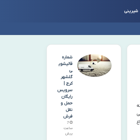
شیرینی
شماره
قالیشوی
ی
گلشهر
کرج |
سرویس
رایگان
حمل و
ه
نقل
ی
فرش
ع
7
ساعت
پیش