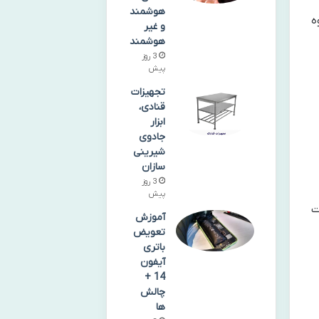
هوشمند
ه
و غیر
هوشمند
3 روز
پیش
تجهیزات
قنادی،
ابزار
جادوی
شیرینی‌
سازان
3 روز
پیش
ت
آموزش
تعویض
باتری
آیفون
14 +
چالش
ها