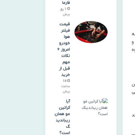
فارما
1 روز
پیش
قیمت
فیلتر
ه
هوا
و
خودرو
ه
امروز +
نکات
مهم
قبل از
خرید
18
ن
ساعت
ی
پیش
آیا
کراتین
مو همان
د
ریباندین
گ
است؟