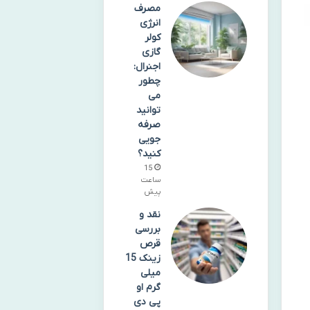
مصرف
انرژی
کولر
گازی
اجنرال:
چطور
می
توانید
صرفه
جویی
کنید؟
15
ساعت
پیش
نقد و
بررسی
قرص
زینک 15
میلی
گرم او
پی دی