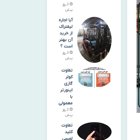
2 روز
پیش
آیا اجاره
لیفتراک
از خرید
آن بهتر
است ؟
2 روز
پیش
تفاوت
کولر
گازی
اینورتر
با
معمولی
2 روز
پیش
تفاوت
کلید
لمسی